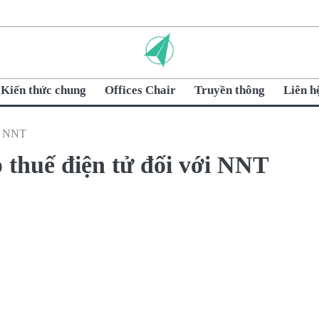
Kiến thức chung
Offices Chair
Truyền thông
Liên h
ới NNT
 thuế điện tử đối với NNT