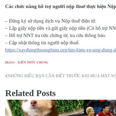
Các chức năng hỗ trợ người nộp thuế thực hiện Nộp
– Đăng ký sử dụng dịch vụ Nộp thuế điện tử.
– Lập giấy nộp tiền và gửi giấy nộp tiền (Có hỗ trợ NN
– Hỗ trợ NNT tra cứu chứng từ, tra cứu thông báo.
– Cập nhật thông tin người nộp thuế.
https://xaydungthuonghieu.org/tim-hieu-ve-ung-dung-do
BLOG
KIẾN THỨC CHUNG
NHỮNG ĐIỀU BẠN CẦN BIẾT TRƯỚC KHI MUA MẶT N
Điều
hướng
Related Posts
bài
viết