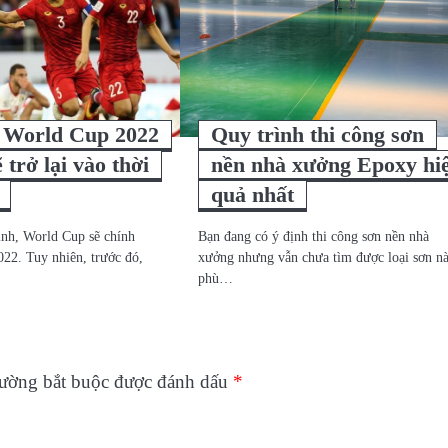
i World Cup 2022
Quy trình thi công sơn
 trở lại vào thời
nền nhà xưởng Epoxy hi
quả nhất
ình, World Cup sẽ chính
Bạn đang có ý định thi công sơn nền nhà
022. Tuy nhiên, trước đó,
xưởng nhưng vẫn chưa tìm được loại sơn n
phù…
rường bắt buộc được đánh dấu
*