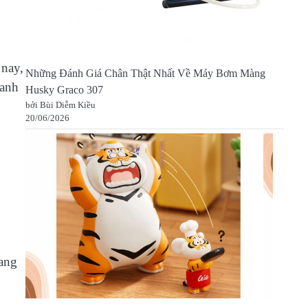
 nay,
Những Đánh Giá Chân Thật Nhất Về Máy Bơm Màng
hanh
Husky Graco 307
bởi Bùi Diễm Kiều
20/06/2026
đang