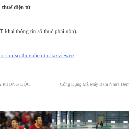
 thuế điện tử
T khai thông tin sổ thuế phải nộp).
c-ho-so-thue-dien-tu-itaxviewer/
Ạ PHÒNG ĐỘC
Công Dụng Mà Máy Băm Nhựa Đem