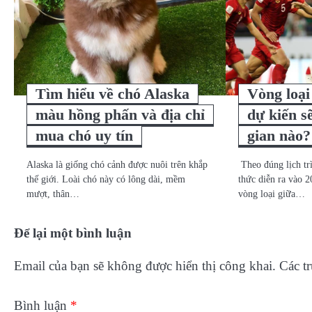
Tìm hiểu về chó Alaska
Vòng loạ
màu hồng phấn và địa chỉ
dự kiến sẽ
mua chó uy tín
gian nào?
Alaska là giống chó cảnh được nuôi trên khắp
Theo đúng lịch tr
thế giới. Loài chó này có lông dài, mềm
thức diễn ra vào 2
mượt, thân…
vòng loại giữa…
Để lại một bình luận
Email của bạn sẽ không được hiển thị công khai.
Các t
Bình luận
*