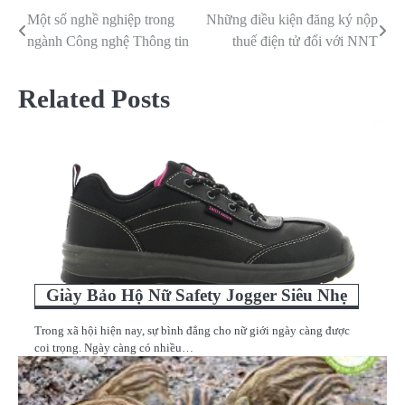
Một số nghề nghiệp trong
Những điều kiện đăng ký nộp
Điều
ngành Công nghệ Thông tin
thuế điện tử đối với NNT
hướng
bài
Related Posts
viết
Giày Bảo Hộ Nữ Safety Jogger Siêu Nhẹ
Trong xã hội hiện nay, sự bình đẳng cho nữ giới ngày càng được
coi trọng. Ngày càng có nhiều…