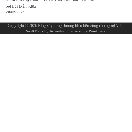
6 bước trang điểm cô dâu kiểu Tây bạn cần biết
bởi Bùi Diễm Kiều
20/06/2026
Copyright © 2026
Blog xây dựng thương hiệu bền vững cho người Việt
|
Swift News by
Ascendoor
| Powered by
WordPress
.