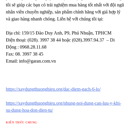
tôi sẽ giúp các bạn có trải nghiệm mua hàng tốt nhất với đội ngũ
nhân viên chuyên nghiệp, sản phẩm chính hãng với giá hợp lý
và giao hàng nhanh chóng. Liên hệ với chúng tôi tại:
Địa chỉ: 159/15 Đào Duy Anh, P9, Phú Nhuận, TPHCM
Điện thoại: (028). 3997 38 44 hoặc (028).3997.94.37 – Di
Động : 0968.28.11.68
Fax: 08. 3997 38 45
Email:
info@garan.com.vn
https://xaydungthuonghieu.org/dac-diem-gach-6-lo/
https://xaydungthuonghieu.org/nhung-noi-dung-can-luu-y-khi-
su-dung-hoa-don-dien-tu/
KIẾN THỨC CHUNG