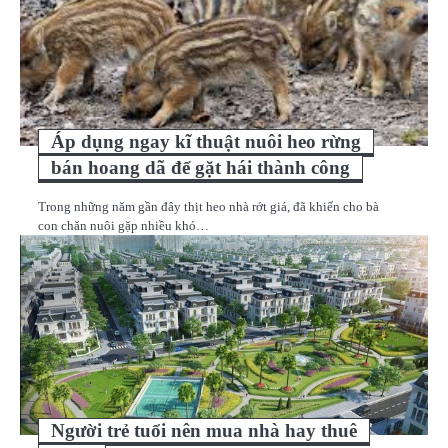
Áp dụng ngay kĩ thuật nuôi heo rừng
bán hoang dã để gặt hái thành công
Trong những năm gần đây thịt heo nhà rớt giá, đã khiến cho bà
con chăn nuôi gặp nhiều khó…
Người trẻ tuổi nên mua nhà hay thuê