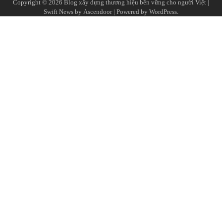
Copyright © 2026
Blog xây dựng thương hiệu bền vững cho người Việt
|
Swift News by
Ascendoor
| Powered by
WordPress
.