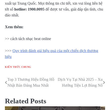
xuất tại Trung Quốc. Mọi thông tin chi tiết, xin vui lòng liên hệ
tới số
hotline: 1900.0095
để được tư vấn, giải đáp tận tình, chu
đáo nhất.
Xem thêm:
>> cách tách nhạc beat online
>>>
Quy trình đánh giá hiệu quả của một chiến dịch thương
hiệu
KIẾN THỨC CHUNG
Top 3 Thương Hiệu Đồng Hồ
Dịch Vụ Tại Nhà 2025 – Xu
Điều
Nhật Bản Đáng Mua Nhất
Hướng Tiện Lợi Bùng Nổ
hướng
bài
Related Posts
viết