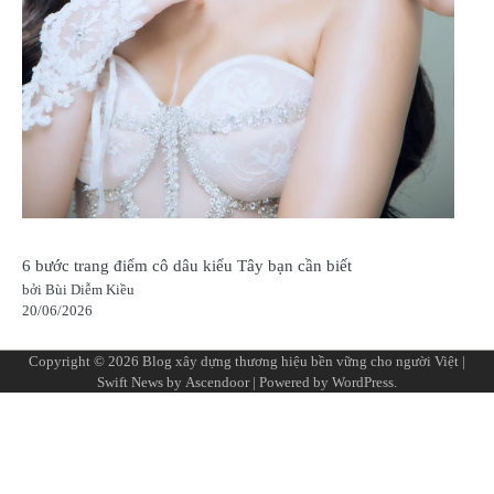
6 bước trang điểm cô dâu kiểu Tây bạn cần biết
bởi Bùi Diễm Kiều
20/06/2026
Copyright © 2026
Blog xây dựng thương hiệu bền vững cho người Việt
|
Swift News by
Ascendoor
| Powered by
WordPress
.