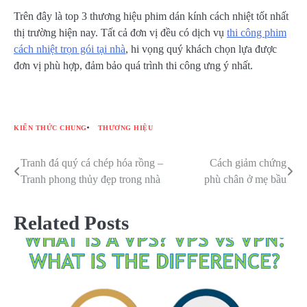
Trên đây là top 3 thương hiệu phim dán kính cách nhiệt tốt nhất
thị trường hiện nay. Tất cả đơn vị đều có dịch vụ
thi công phim
cách nhiệt trọn gói tại nhà
, hi
vọng quý khách chọn lựa được
đơn vị phù hợp, đảm bảo quá trình thi công ưng ý nhất.
KIẾN THỨC CHUNG
THƯƠNG HIỆU
Tranh đá quý cá chép hóa rồng –
Cách giảm chứng
Điều
Tranh phong thủy đẹp trong nhà
phù chân ở mẹ bầu
hướng
bài
Related Posts
viết