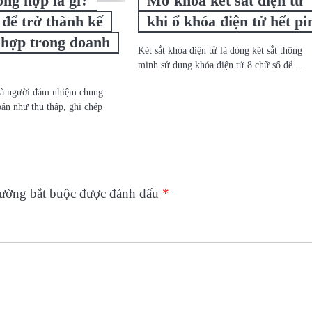
ổng hợp là gì?
Mở khóa két sắt điện tử
 để trở thành kế
khi ổ khóa điện tử hết pi
 hợp trong doanh
Két sắt khóa điện tử là dòng két sắt thông
minh sử dụng khóa điện tử 8 chữ số để…
là người đảm nhiệm chung
oán như thu thập, ghi chép
rường bắt buộc được đánh dấu
*