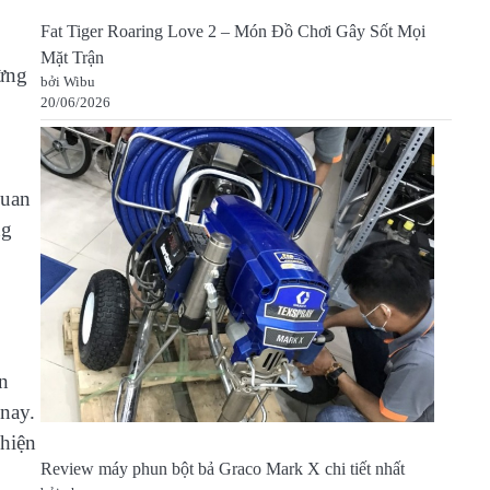
Fat Tiger Roaring Love 2 – Món Đồ Chơi Gây Sốt Mọi
Mặt Trận
Đừng
bởi Wibu
20/06/2026
quan
ng
ến
 nay.
 hiện
Review máy phun bột bả Graco Mark X chi tiết nhất