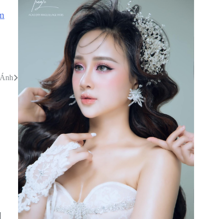
àm
 Ánh