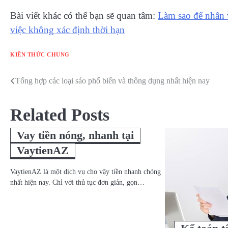
Bài viết khác có thể bạn sẽ quan tâm:
Làm sao để nhân 
việc không xác định thời hạn
KIẾN THỨC CHUNG
Tổng hợp các loại sáo phổ biến và thông dụng nhất hiện nay
Điều
hướng
Related Posts
bài
Vay tiền nóng, nhanh tại
viết
VaytienAZ
VaytienAZ là một dịch vụ cho vậy tiền nhanh chóng
nhất hiện nay. Chỉ với thủ tục đơn giản, gọn…