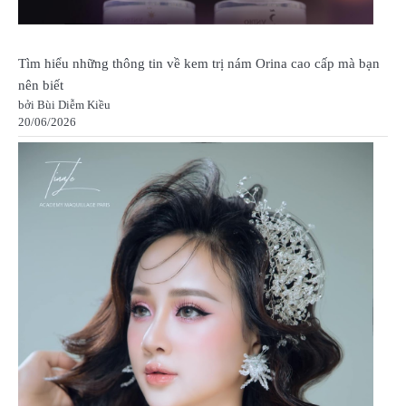
Tìm hiểu những thông tin về kem trị nám Orina cao cấp mà bạn
nên biết
bởi Bùi Diễm Kiều
20/06/2026