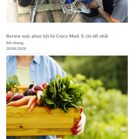
Review máy phun bột bả Graco Mark X chi tiết nhất
bởi nhung
20/06/2026