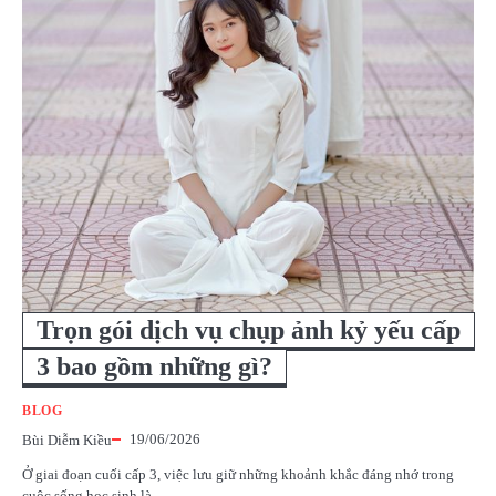
Trọn gói dịch vụ chụp ảnh kỷ yếu cấp
3 bao gồm những gì?
BLOG
19/06/2026
Bùi Diễm Kiều
Ở giai đoạn cuối cấp 3, việc lưu giữ những khoảnh khắc đáng nhớ trong
cuộc sống học sinh là…