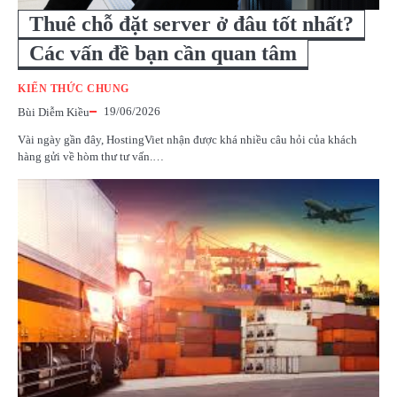
Thuê chỗ đặt server ở đâu tốt nhất?
Các vấn đề bạn cần quan tâm
KIẾN THỨC CHUNG
19/06/2026
Bùi Diễm Kiều
Vài ngày gần đây, HostingViet nhận được khá nhiều câu hỏi của khách
hàng gửi về hòm thư tư vấn.…