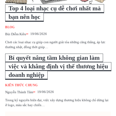
Top 4 loại nhạc cụ dễ chơi nhất mà
bạn nên học
BLOG
19/06/2026
Bùi Diễm Kiều
Chơi các loại nhạc cụ giúp con người giải tỏa những căng thẳng, áp lực
thường nhật, đồng thời giúp…
Bí quyết nâng tầm không gian làm
việc và khẳng định vị thế thương hiệu
doanh nghiệp
KIẾN THỨC CHUNG
19/06/2026
Nguyễn Thành Tâm
Trong kỷ nguyên hiện đại, việc xây dựng thương hiệu không chỉ dừng lại
ở logo, màu sắc hay chiến…