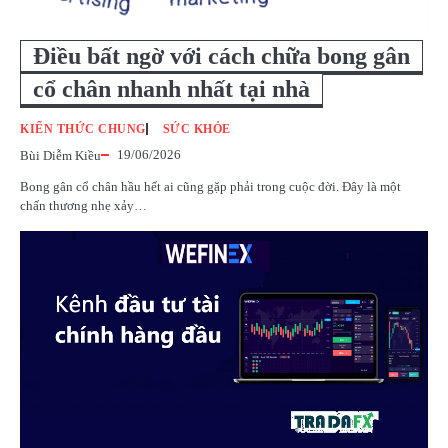
Điều bất ngờ với cách chữa bong gân
cổ chân nhanh nhất tại nhà
KIẾN THỨC CHUNG
SỨC KHỎE
19/06/2026
Bùi Diễm Kiều
Bong gân cổ chân hầu hết ai cũng gặp phải trong cuộc đời. Đây là một
chấn thương nhẹ xảy…