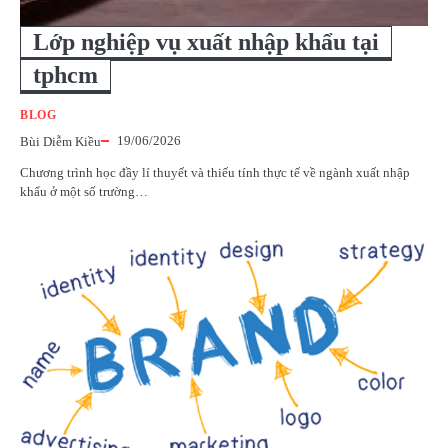
Lớp nghiệp vụ xuất nhập khẩu tại
tphcm
BLOG
19/06/2026
Bùi Diễm Kiều
Chương trình học đầy lí thuyết và thiếu tính thực tế về ngành xuất nhập
khẩu ở một số trường…