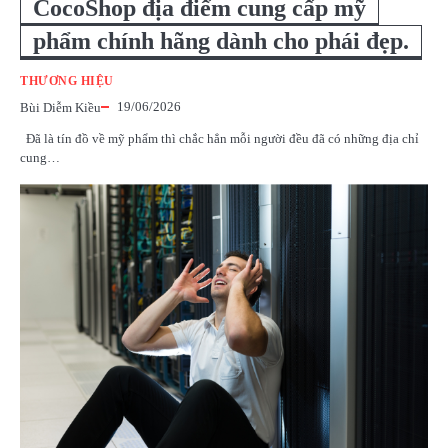
CocoShop địa điểm cung cấp mỹ
phẩm chính hãng dành cho phái đẹp.
THƯƠNG HIỆU
19/06/2026
Bùi Diễm Kiều
Đã là tín đồ về mỹ phẩm thì chắc hẳn mỗi người đều đã có những địa chỉ
cung…