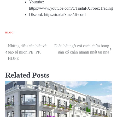
Youtube:
https://www.youtube.com/c/TradaFXForexTrading
Discord: https://tradafx.net/discord
BLOG
Những điều cần biết về
Điều bất ngờ với cách chữa bong
Điều
bao bì nilon PE, PP,
gân cổ chân nhanh nhất tại nhà
hướng
HDPE
bài
Related Posts
viết