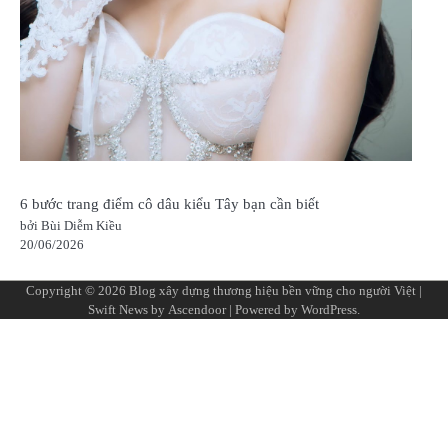
6 bước trang điểm cô dâu kiểu Tây bạn cần biết
bởi Bùi Diễm Kiều
20/06/2026
Copyright © 2026
Blog xây dựng thương hiệu bền vững cho người Việt
|
Swift News by
Ascendoor
| Powered by
WordPress
.