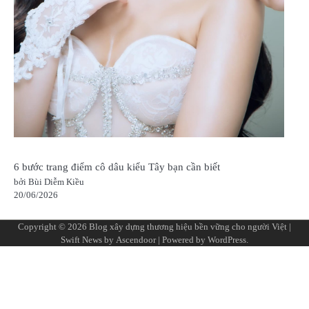
6 bước trang điểm cô dâu kiểu Tây bạn cần biết
bởi Bùi Diễm Kiều
20/06/2026
Copyright © 2026
Blog xây dựng thương hiệu bền vững cho người Việt
|
Swift News by
Ascendoor
| Powered by
WordPress
.