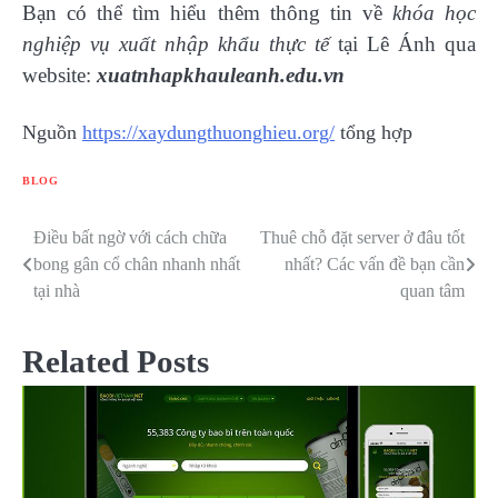
Bạn có thể tìm hiểu thêm thông tin về
khóa học
nghiệp vụ xuất nhập khẩu thực tế
tại Lê Ánh qua
website:
xuatnhapkhauleanh.edu.vn
Nguồn
https://xaydungthuonghieu.org/
tổng hợp
BLOG
Điều bất ngờ với cách chữa
Thuê chỗ đặt server ở đâu tốt
Điều
bong gân cổ chân nhanh nhất
nhất? Các vấn đề bạn cần
hướng
tại nhà
quan tâm
bài
Related Posts
viết