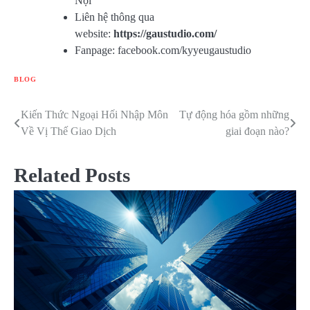
Nội
Liên hệ thông qua
website:
https://gaustudio.com/
Fanpage: facebook.com/kyyeugaustudio
BLOG
Kiến Thức Ngoại Hối Nhập Môn
Tự động hóa gồm những
Điều
Về Vị Thế Giao Dịch
giai đoạn nào?
hướng
bài
Related Posts
viết