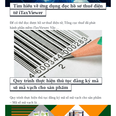
Tìm hiểu về ứng dụng đọc hồ sơ thuế điện
tử iTaxViewer
Để có thể đọc được hồ sơ thuế điện tử, Tổng cục thuế đã phát
hành phần mềm iTaxViewer. Vậy…
Quy trình thực hiện thủ tục đăng ký mã
số mã vạch cho sản phẩm
Quy trình thực hiện thủ tục đăng ký mã số mã vạch cho sản phẩm
– Mã số mã vạch là…