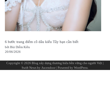
6 bước trang điểm cô dâu kiểu Tây bạn cần biết
bởi Bùi Diễm Kiều
20/06/2026
Copyright © 2026
Blog xây dựng thương hiệu bền vững cho người Việt
|
Swift News by
Ascendoor
| Powered by
WordPress
.