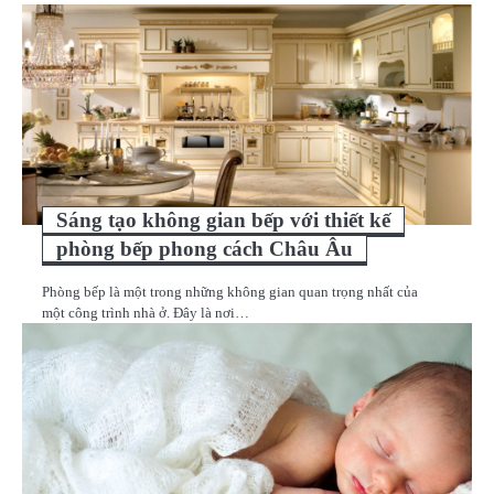
viết
Sáng tạo không gian bếp với thiết kế
phòng bếp phong cách Châu Âu
Phòng bếp là một trong những không gian quan trọng nhất của
một công trình nhà ở. Đây là nơi…