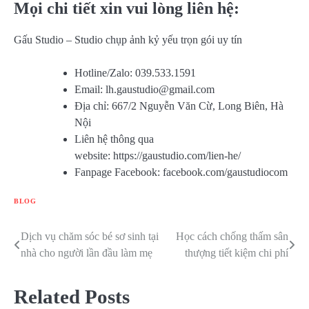
Mọi chi tiết xin vui lòng liên hệ:
Gấu Studio – Studio chụp ảnh kỷ yếu trọn gói uy tín
Hotline/Zalo: 039.533.1591
Email:
lh.gaustudio@gmail.com
Địa chỉ: 667/2 Nguyễn Văn Cừ, Long Biên, Hà
Nội
Liên hệ thông qua
website: https://gaustudio.com/lien-he/
Fanpage Facebook: facebook.com/gaustudiocom
BLOG
Dịch vụ chăm sóc bé sơ sinh tại
Học cách chống thấm sân
Điều
nhà cho người lần đầu làm mẹ
thượng tiết kiệm chi phí
hướng
bài
Related Posts