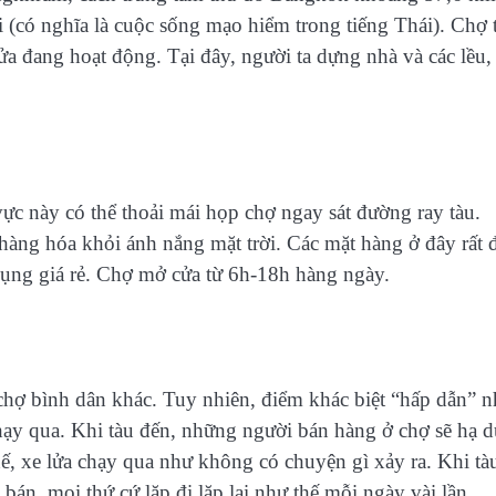
i (có nghĩa là cuộc sống mạo hiểm trong tiếng Thái). Chợ t
a đang hoạt động. Tại đây, người ta dựng nhà và các lều,
ực này có thể thoải mái họp chợ ngay sát đường ray tàu.
àng hóa khỏi ánh nắng mặt trời. Các mặt hàng ở đây rất 
a dụng giá rẻ. Chợ mở cửa từ 6h-18h hàng ngày.
ợ bình dân khác. Tuy nhiên, điểm khác biệt “hấp dẫn” n
chạy qua. Khi tàu đến, những người bán hàng ở chợ sẽ hạ 
ế, xe lửa chạy qua như không có chuyện gì xảy ra. Khi tà
 bán, mọi thứ cứ lặp đi lặp lại như thế mỗi ngày vài lần.