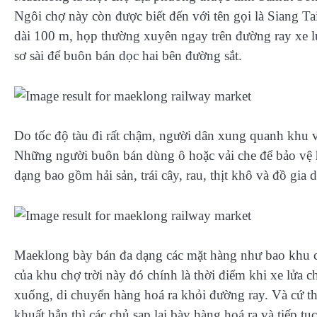
Ngôi chợ này còn được biết đến với tên gọi là Siang Ta
dài 100 m, họp thường xuyên ngay trên đường ray xe lử
sơ sài để buôn bán dọc hai bên đường sắt.
Do tốc độ tàu đi rất chậm, người dân xung quanh khu v
Những người buôn bán dùng ô hoặc vải che để bảo vệ h
dạng bao gồm hải sản, trái cây, rau, thịt khô và đồ gi
Maeklong bày bán đa dạng các mặt hàng như bao khu ch
của khu chợ trời này đó chính là thời điểm khi xe lửa 
xuống, di chuyển hàng hoá ra khỏi đường ray. Và cứ th
khuất hẳn thì các chủ sạp lại bày hàng hoá ra và tiếp tục