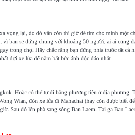
 xa vọng lại, do đó vẫn còn thì giờ để tìm cho mình một ch
, vì bạn sẽ đứng chung với khoảng 50 người, ai ai cũng đ
gay trong chợ. Hãy chắc rằng bạn đứng phía trước tất cả 
 nhất đợi xe lửa để nắm bắt bức ảnh độc đáo nhất.
gkok. Hoặc có thể tự đi bằng phương tiện ở địa phương. 
Wong Wian, đón xe lửa đi Mahachai (hay còn được biết đ
 giờ. Sau đó lên phà sang sông Ban Laem. Tại ga Ban Lae
i Lan