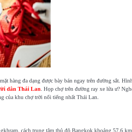
mặt hàng đa dạng được bày bán ngay trên đường sắt. Hìn
ời dân Thái Lan
. Họp chợ trên đường ray xe lửa ư? Ngh
g của khu chợ trời nổi tiếng nhất Thái Lan.
ngkhram, cách trung tâm thủ đô Bangkok khoảng 57,6 km