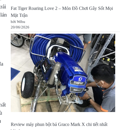
rải
Fat Tiger Roaring Love 2 – Món Đồ Chơi Gây Sốt Mọi
 lán
Mặt Trận
bởi Wibu
20/06/2026
đa
hất
dù
u
Review máy phun bột bả Graco Mark X chi tiết nhất