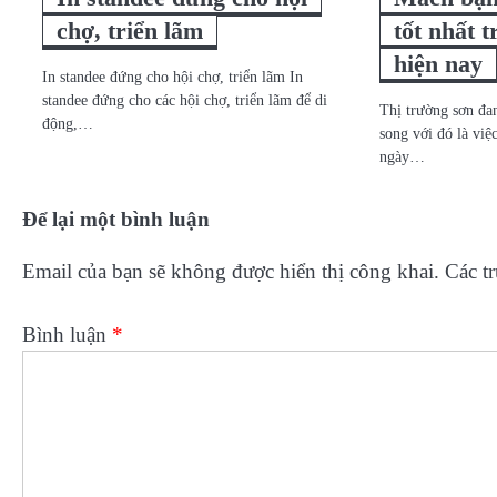
chợ, triển lãm
tốt nhất t
hiện nay
In standee đứng cho hội chợ, triển lãm In
standee đứng cho các hội chợ, triển lãm để di
Thị trường sơn đa
động,…
song với đó là việ
ngày…
Để lại một bình luận
Email của bạn sẽ không được hiển thị công khai.
Các t
Bình luận
*