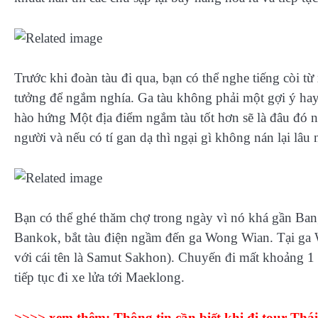
Trước khi đoàn tàu đi qua, bạn có thể nghe tiếng còi từ
tưởng để ngắm nghía. Ga tàu không phải một gợi ý hay
hào hứng Một địa điểm ngắm tàu tốt hơn sẽ là đâu đó n
người và nếu có tí gan dạ thì ngại gì không nán lại lâu
Bạn có thể ghé thăm chợ trong ngày vì nó khá gần Ban
Bankok, bắt tàu điện ngầm đến ga Wong Wian. Tại ga 
với cái tên là Samut Sakhon). Chuyến đi mất khoảng 1
tiếp tục đi xe lửa tới Maeklong.
>>>> xem thêm:
Thông tin cần biết khi đi tour Thá