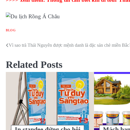
BLOG
Vì sao trà Thái Nguyên được mệnh danh là đặc sản chè miền Bắc
Điều
hướng
Related Posts
bài
viết
In standee đứng cho hội
Mách bạn