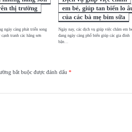
rên thị trường
em bé, giúp tan biến lo â
của các bà mẹ bỉm sữa
ng ngày càng phát triển song
Ngày nay, các dịch vụ giúp việc chăm em b
c cạnh tranh các hãng sơn
đang ngày càng phổ biến giúp các gia đình
bận…
rường bắt buộc được đánh dấu
*