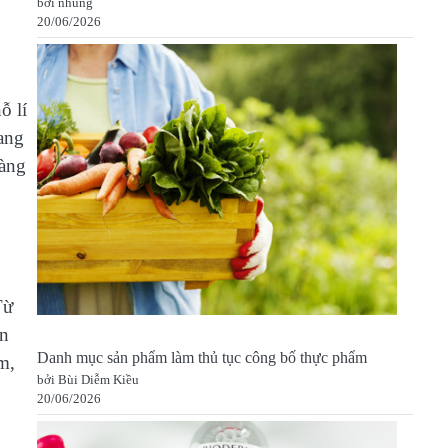
bởi nhung
20/06/2026
ỗ lí
ang
hàng
Từ
ến
Danh mục sản phẩm làm thủ tục công bố thực phẩm
m,
bởi Bùi Diễm Kiều
20/06/2026