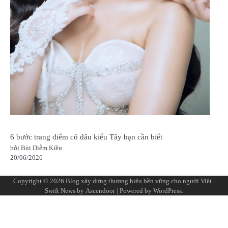
6 bước trang điểm cô dâu kiểu Tây bạn cần biết
bởi Bùi Diễm Kiều
20/06/2026
Copyright © 2026
Blog xây dựng thương hiệu bền vững cho người Việt
|
Swift News by
Ascendoor
| Powered by
WordPress
.