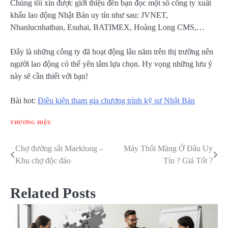
Chúng tôi xin được giới thiệu đến bạn đọc một số công ty xuất
khẩu lao động Nhật Bản uy tín như sau: JVNET,
Nhanlucnhatban, Esuhai, BATIMEX, Hoàng Long CMS,…
Đây là những công ty đã hoạt động lâu năm trên thị trường nên
người lao động có thể yên tâm lựa chọn. Hy vọng những lưu ý
này sẽ cần thiết với bạn!
Bài hot:
Điều kiện tham gia chương trình kỹ sư Nhật Bản
THƯƠNG HIỆU
Chợ đường sắt Maeklong –
Máy Thổi Màng Ở Đâu Uy
Điều
Khu chợ độc đáo
Tín ? Giá Tốt ?
hướng
bài
Related Posts
viết