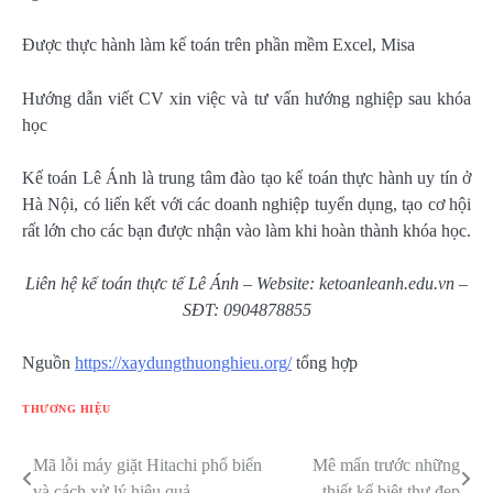
Được thực hành làm kế toán trên phần mềm Excel, Misa
Hướng dẫn viết CV xin việc và tư vấn hướng nghiệp sau khóa
học
Kế toán Lê Ánh là trung tâm đào tạo kế toán thực hành uy tín ở
Hà Nội, có liến kết với các doanh nghiệp tuyển dụng, tạo cơ hội
rất lớn cho các bạn được nhận vào làm khi hoàn thành khóa học.
Liên hệ kế toán thực tế Lê Ánh – Website: ketoanleanh.edu.vn –
SĐT: 0904878855
Nguồn
https://xaydungthuonghieu.org/
tổng hợp
THƯƠNG HIỆU
Mã lỗi máy giặt Hitachi phổ biến
Mê mẩn trước những
Điều
và cách xử lý hiệu quả
thiết kế biệt thự đẹp