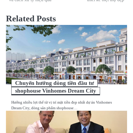
hướng
bài
Related Posts
viết
Chuyển hướng dòng tiền đầu tư
shophouse Vinhomes Dream City
Hưởng nhiều lợi thế từ vị trí mặt tiền đẹp nhất dự án Vinhomes
Dream City, dòng sản phẩm shophouse…