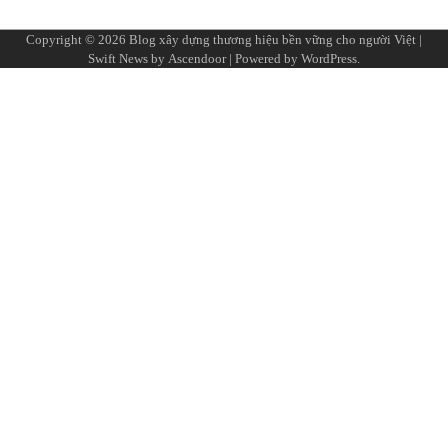
Copyright © 2026
Blog xây dựng thương hiệu bền vững cho người Việt
|
Swift News by
Ascendoor
| Powered by
WordPress
.