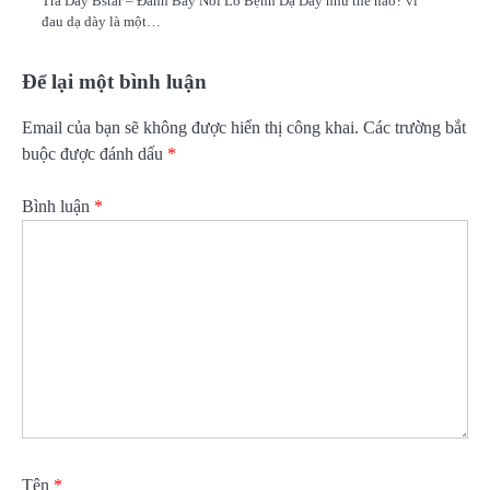
Trà Dây Bstar – Đánh Bay Nỗi Lo Bệnh Dạ Dày như thế nào? vì
đau dạ dày là một…
Để lại một bình luận
Email của bạn sẽ không được hiển thị công khai.
Các trường bắt
buộc được đánh dấu
*
Bình luận
*
Tên
*