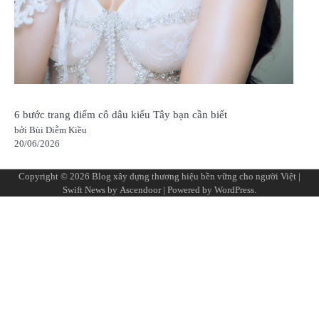
6 bước trang điểm cô dâu kiểu Tây bạn cần biết
bởi Bùi Diễm Kiều
20/06/2026
Copyright © 2026
Blog xây dựng thương hiệu bền vững cho người Việt
|
Swift News by
Ascendoor
| Powered by
WordPress
.