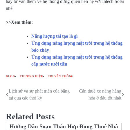
hay tư vấn thêm về hệ thống đừng quên liên hệ với Intech Solar
nhé.
>>Xem thêm:
Năng lượng tái tạo là gì
Ứng dụng năng lượng mặt trời trong hệ thống
báo cháy
Ứng dụng năng lượng mặt trời trong hệ thống
cấp nước tưới tiêu
BLOG
THƯƠNG HIỆU
TRUYỀN THÔNG
Lịch sử và sự phát triển của băng
Cần thuê xe nâng hàng
Điều
tải qua các thời kỳ
hóa ở đâu tốt nhất
hướng
bài
Related Posts
viết
Hướng Dẫn Soạn Thảo Hợp Đồng Thuê Nhà