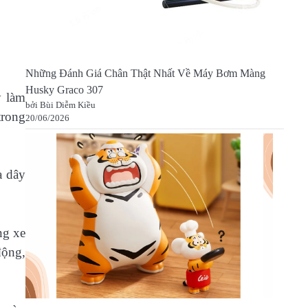
Những Đánh Giá Chân Thật Nhất Về Máy Bơm Màng
Husky Graco 307
y làm
bởi Bùi Diễm Kiều
trong
20/06/2026
a dây
ng xe
động,