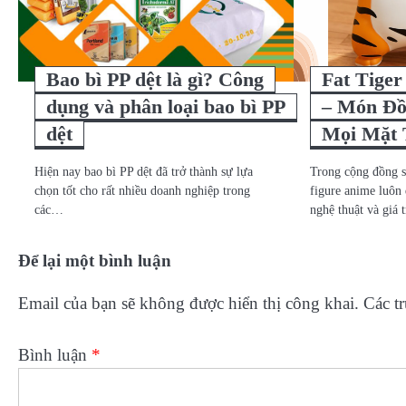
Bao bì PP dệt là gì? Công
Fat Tiger
dụng và phân loại bao bì PP
– Món Đồ
dệt
Mọi Mặt 
Hiện nay bao bì PP dệt đã trở thành sự lựa
Trong cộng đồng 
chọn tốt cho rất nhiều doanh nghiệp trong
figure anime luôn 
các…
nghệ thuật và giá 
Để lại một bình luận
Email của bạn sẽ không được hiển thị công khai.
Các t
Bình luận
*