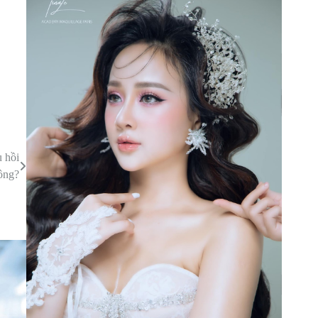
u hồi
ông?