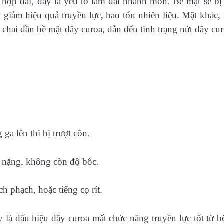
 hộp đai, đây là yếu tố làm đai nhanh mòn. Bề mặt sẽ b
 giảm hiệu quả truyền lực, hao tổn nhiên liệu. Mặt khác, 
 chai dần bề mặt dây curoa, dẫn đến tình trạng nứt dây cur
ga lên thì bị trượt côn.
c nặng, không còn độ bốc.
ch phạch, hoặc tiếng cọ rít.
 là dấu hiệu dây curoa mất chức năng truyền lực tốt từ b