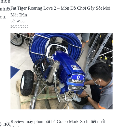
ị mòn
nhiệt
Fat Tiger Roaring Love 2 – Món Đồ Chơi Gây Sốt Mọi
Mặt Trận
oa.
bởi Wibu
20/06/2026
Review máy phun bột bả Graco Mark X chi tiết nhất
ộ nồi