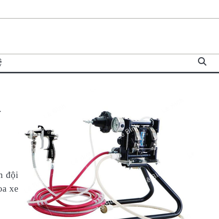
ệ
y
m đội
oa xe