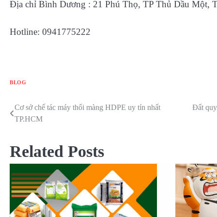
Địa chỉ Bình Dương : 21 Phú Thọ, TP Thủ Dầu Một, 
Hotline: 0941775222
BLOG
Cơ sở chế tác máy thổi màng HDPE uy tín nhất
Đất quy
Điều
TP.HCM
hướng
bài
Related Posts
viết