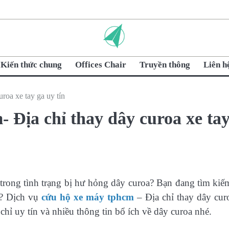
Kiến thức chung
Offices Chair
Truyền thông
Liên h
roa xe tay ga uy tín
 Địa chỉ thay dây curoa xe ta
rong tình trạng bị hư hỏng dây curoa? Bạn đang tìm kiế
n? Dịch vụ
cứu hộ xe máy tphcm
– Địa chỉ thay dây cur
a chỉ uy tín và nhiều thông tin bổ ích về dây curoa nhé.