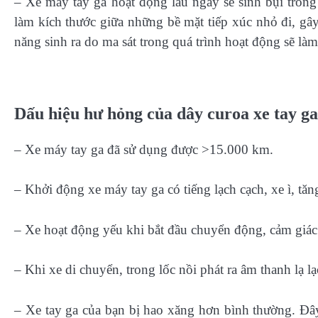
– Xe máy tay ga hoạt động lâu ngày sẽ sinh bụi trong
làm kích thước giữa những bề mặt tiếp xúc nhỏ đi, gây
năng sinh ra do ma sát trong quá trình hoạt động sẽ làm
Dấu hiệu hư hỏng của dây curoa xe tay ga
– Xe máy tay ga đã sử dụng được >15.000 km.
– Khởi động xe máy tay ga có tiếng lạch cạch, xe ì, tăng 
– Xe hoạt động yếu khi bắt đầu chuyển động, cảm giá
– Khi xe di chuyển, trong lốc nồi phát ra âm thanh lạ lạ
– Xe tay ga của bạn bị hao xăng hơn bình thường. Đây