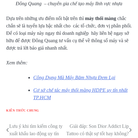
Đông Quang – chuyên gia chế tạo máy lĩnh vực nhựa
Dựa trên những ưu điểm nổi bật trên thì
máy thổi màng
chắc
chắn sẽ là tuyển lựa bậc nhất cho các tổ chức, đơn vị phân phối.
Để có loại máy này ngay thì doanh nghiệp hãy liên hệ ngay sở
hữu để được Đông Quang tư vấn cụ thể về thông số máy và sẽ
được trả lời báo giá nhanh nhất.
Xem thêm:
Công Dụng Mà Máy Băm Nhựa Đem Lại
Cơ sở chế tác máy thổi màng HDPE uy tín nhất
TP.HCM
KIẾN THỨC CHUNG
Lưu ý khi tìm kiếm công ty
Giải đáp: Son Dior Addict Lip
Điều
xuất khẩu lao động uy tín
Tattoo có thật sự tốt hay không?