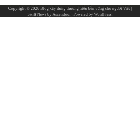
Copyright © 2026
Blog xây dựng thương hiệu bền vững cho người Việt
|
Swift News by
Ascendoor
| Powered by
WordPress
.