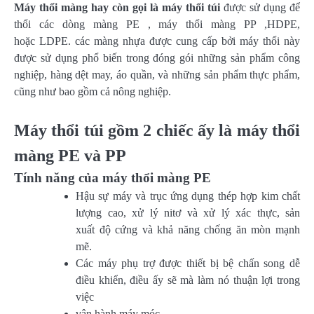
Máy thổi màng hay còn gọi là máy thổi túi
được sử dụng để
thổi các dòng màng PE , máy thổi màng PP ,HDPE,
hoặc LDPE. các màng nhựa được cung cấp bởi máy thổi này
được sử dụng phổ biến trong đóng gói những sản phẩm công
nghiệp, hàng dệt may, áo quần, và những sản phẩm thực phẩm,
cũng như bao gồm cả nông nghiệp.
Máy thổi túi gồm 2 chiếc ấy là máy thổi
màng PE và PP
Tính năng của máy thổi màng PE
Hậu sự máy và trục ứng dụng thép hợp kim chất
lượng cao, xử lý nitơ và xử lý xác thực, sản
xuất độ cứng và khả năng chống ăn mòn mạnh
mẽ.
Các máy phụ trợ được thiết bị bệ chấn song dễ
điều khiển, điều ấy sẽ mà làm nó thuận lợi trong
việc
vận hành máy móc.