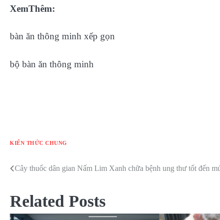
XemThêm:
bàn ăn thông minh xếp gọn
bộ bàn ăn thông minh
KIẾN THỨC CHUNG
Cây thuốc dân gian Nấm Lim Xanh chữa bệnh ung thư tốt đến m
Điều
hướng
Related Posts
bài