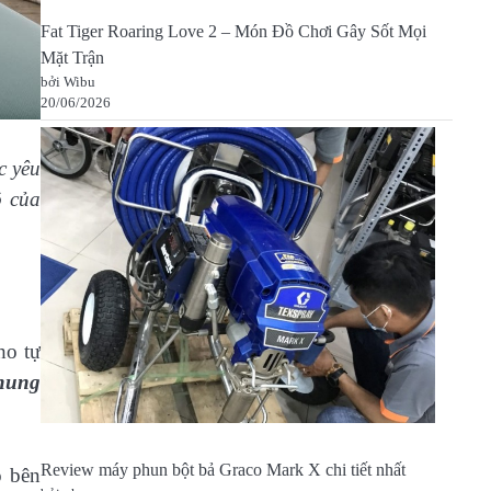
Fat Tiger Roaring Love 2 – Món Đồ Chơi Gây Sốt Mọi
Mặt Trận
bởi Wibu
20/06/2026
c yêu
ộ của
ho tự
chung
Review máy phun bột bả Graco Mark X chi tiết nhất
o bên