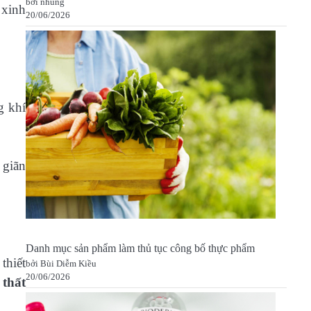
bởi nhung
 xinh
20/06/2026
g khí
 giãn
Danh mục sản phẩm làm thủ tục công bố thực phẩm
thiết
bởi Bùi Diễm Kiều
20/06/2026
 thất