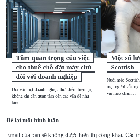
viết
Tầm quan trọng của việc
Một số lư
cho thuê chỗ đặt máy chủ
Scottish
đối với doanh nghiệp
Nuôi mèo Scottis
mọi người vẫn ngh
Đối với một doanh nghiệp thời điểm hiện tại,
vài mẹo chăm…
không chỉ cần quan tâm đến các vấn đề như
làm…
Để lại một bình luận
Email của bạn sẽ không được hiển thị công khai.
Các t