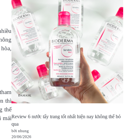
nhiều
Không
 hòa,
 tham
n thì
g thể
Review 6 nước tẩy trang tốt nhất hiện nay không thể bỏ
i mái
qua
bởi nhung
20/06/2026