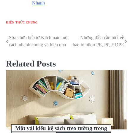
Nhanh
KIẾN THỨC CHUNG
Sửa chữa bếp từ Kitchmate một
Những điều cần biết về
Điều
cách nhanh chóng và hiệu quả
bao bì nilon PE, PP, HDPE
hướng
bài
Related Posts
viết
Một vài kiểu kệ sách treo tường trong