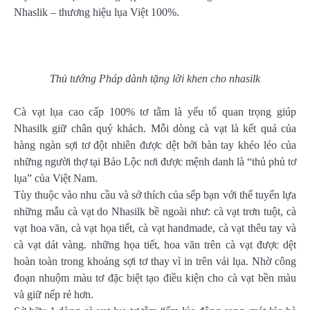
Nhaslik – thương hiệu lụa Việt 100%.
Thủ tướng Pháp dành tặng lời khen cho nhasilk
Cà vạt lụa cao cấp 100% tơ tằm là yếu tố quan trọng giúp
Nhasilk giữ chân quý khách. Mỗi dòng cà vạt là kết quả của
hàng ngàn sợi tơ đột nhiên được dệt bởi bàn tay khéo léo của
những người thợ tại Bảo Lộc nơi được mệnh danh là “thủ phủ tơ
lụa” của Việt Nam.
Tùy thuộc vào nhu cầu và sở thích của sếp bạn với thể tuyển lựa
những mẫu cà vạt do Nhasilk bề ngoài như: cà vạt trơn tuột, cà
vạt hoa văn, cà vạt họa tiết, cà vạt handmade, cà vạt thêu tay và
cà vạt dát vàng. những họa tiết, hoa văn trên cà vạt được dệt
hoàn toàn trong khoảng sợi tơ thay vì in trên vải lụa. Nhờ công
đoạn nhuộm màu tơ đặc biệt tạo điều kiện cho cà vạt bền màu
và giữ nếp rẻ hơn.