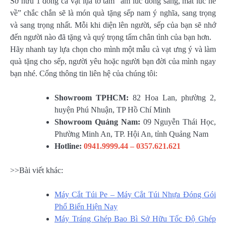
Sở hữu 1 dòng cà vạt lụa tơ tằm “ấm lúc đông sang, mát lúc hè
về” chắc chắn sẽ là món quà tặng sếp nam ý nghĩa, sang trọng
và sang trọng nhất. Mỗi khi diện lên người, sếp của bạn sẽ nhớ
đến người nào đã tặng và quý trọng tấm chân tình của bạn hơn.
Hãy nhanh tay lựa chọn cho mình một mẫu cà vạt ưng ý và làm
quà tặng cho sếp, người yêu hoặc người bạn đời của mình ngay
bạn nhé. Cổng thông tin liên hệ của chúng tôi:
Showroom TPHCM:
82 Hoa Lan, phường 2,
huyện Phú Nhuận, TP Hồ Chí Minh
Showroom Quảng Nam:
09 Nguyễn Thái Học,
Phường Minh An, TP. Hội An, tỉnh Quảng Nam
Hotline:
0941.9999.44 – 0357.621.621
>>Bài viết khác:
Máy Cắt Túi Pe – Máy Cắt Túi Nhựa Đóng Gói
Phổ Biến Hiện Nay
Máy Tráng Ghép Bao Bì Sở Hữu Tốc Độ Ghép