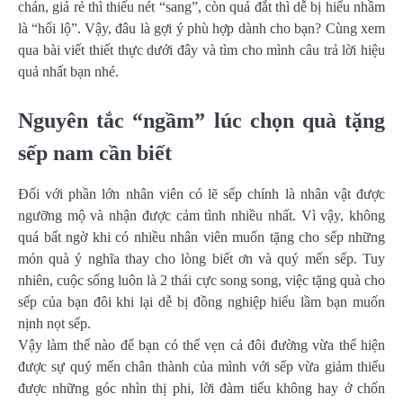
chán, giá rẻ thì thiếu nét “sang”, còn quá đắt thì dễ bị hiểu nhầm
là “hối lộ”. Vậy, đâu là gợi ý phù hợp dành cho bạn? Cùng xem
qua bài viết thiết thực dưới đây và tìm cho mình câu trả lời hiệu
quả nhất bạn nhé.
Nguyên tắc “ngầm” lúc chọn quà tặng
sếp nam cần biết
Đối với phần lớn nhân viên có lẽ sếp chính là nhân vật được
ngưỡng mộ và nhận được cảm tình nhiều nhất. Vì vậy, không
quá bất ngờ khi có nhiều nhân viên muốn tặng cho sếp những
món quà ý nghĩa thay cho lòng biết ơn và quý mến sếp. Tuy
nhiên, cuộc sống luôn là 2 thái cực song song, việc tặng quà cho
sếp của bạn đôi khi lại dễ bị đồng nghiệp hiểu lầm bạn muốn
nịnh nọt sếp.
Vậy làm thế nào để bạn có thể vẹn cả đôi đường vừa thể hiện
được sự quý mến chân thành của mình với sếp vừa giảm thiểu
được những góc nhìn thị phi, lời đàm tiếu không hay ở chốn