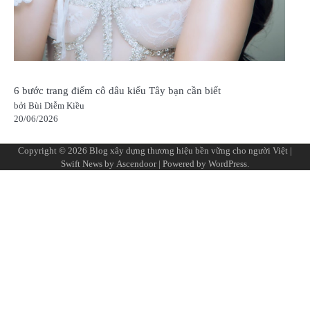
6 bước trang điểm cô dâu kiểu Tây bạn cần biết
bởi Bùi Diễm Kiều
20/06/2026
Copyright © 2026
Blog xây dựng thương hiệu bền vững cho người Việt
|
Swift News by
Ascendoor
| Powered by
WordPress
.