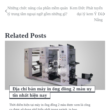
Những chức năng của phần mềm quản
Kem Đức Phát tuyển
Điều
lý trung tâm ngoại ngữ gồm những gì?
đại lý kem Ý Đà
hướng
Nẵng
bài
Related Posts
viết
Địa chỉ bán máy in ống đồng 2 màu uy
tín nhất hiện nay
Thời điểm hiện tại máy in ống đồng 2 màu được xem là công
cụ được sử dụng phổ biến nhất trong ngành, in bao