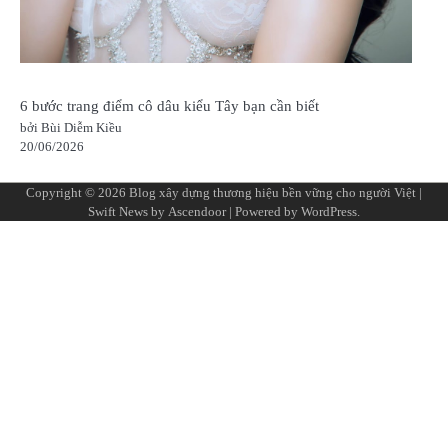
6 bước trang điểm cô dâu kiểu Tây bạn cần biết
bởi Bùi Diễm Kiều
20/06/2026
Copyright © 2026
Blog xây dựng thương hiệu bền vững cho người Việt
|
Swift News by
Ascendoor
| Powered by
WordPress
.