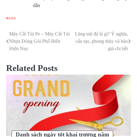
dẫn
BLOG
Máy Cắt Túi Pe – Máy Cắt Túi
Lăng mộ đá là gì? Ý nghĩa,
Điều
Nhựa Đóng Gói Phổ Biến
cấu tạo, phong thủy và báo
hướng
Hiện Nay
giá chi tiết
bài
Related Posts
viết
Danh sách ngày tốt khai trương năm