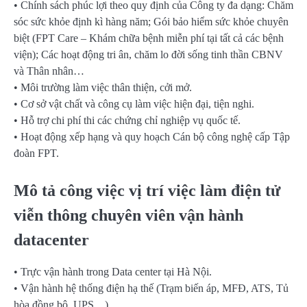
• Chính sách phúc lợi theo quy định của Công ty đa dạng: Chăm
sóc sức khỏe định kì hàng năm; Gói bảo hiểm sức khỏe chuyên
biệt (FPT Care – Khám chữa bệnh miễn phí tại tất cả các bệnh
viện); Các hoạt động tri ân, chăm lo đời sống tinh thần CBNV
và Thân nhân…
• Môi trường làm việc thân thiện, cởi mở.
• Cơ sở vật chất và công cụ làm việc hiện đại, tiện nghi.
• Hỗ trợ chi phí thi các chứng chỉ nghiệp vụ quốc tế.
• Hoạt động xếp hạng và quy hoạch Cán bộ công nghệ cấp Tập
đoàn FPT.
Mô tả công việc vị trí việc làm điện tử
viễn thông chuyên viên vận hành
datacenter
• Trực vận hành trong Data center tại Hà Nội.
• Vận hành hệ thống điện hạ thế (Trạm biến áp, MFĐ, ATS, Tủ
hòa đồng bộ, UPS…).