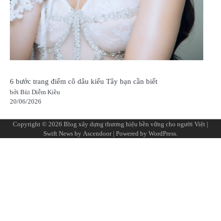
6 bước trang điểm cô dâu kiểu Tây bạn cần biết
bởi Bùi Diễm Kiều
20/06/2026
Copyright © 2026
Blog xây dựng thương hiệu bền vững cho người Việt
|
Swift News by
Ascendoor
| Powered by
WordPress
.