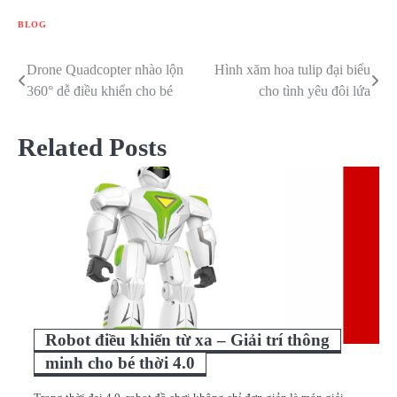
BLOG
Drone Quadcopter nhào lộn
Hình xăm hoa tulip đại biểu
Điều
360° dễ điều khiển cho bé
cho tình yêu đôi lứa
hướng
bài
Related Posts
viết
Robot điều khiển từ xa – Giải trí thông
minh cho bé thời 4.0