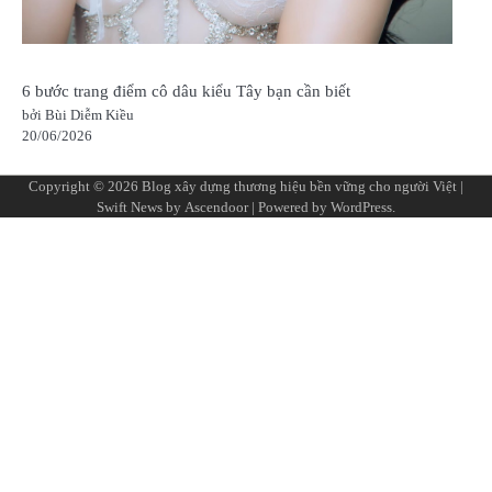
6 bước trang điểm cô dâu kiểu Tây bạn cần biết
bởi Bùi Diễm Kiều
20/06/2026
Copyright © 2026
Blog xây dựng thương hiệu bền vững cho người Việt
|
Swift News by
Ascendoor
| Powered by
WordPress
.