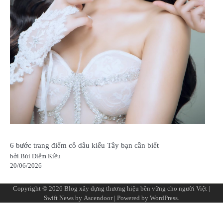
6 bước trang điểm cô dâu kiểu Tây bạn cần biết
bởi Bùi Diễm Kiều
20/06/2026
Copyright © 2026
Blog xây dựng thương hiệu bền vững cho người Việt
|
Swift News by
Ascendoor
| Powered by
WordPress
.