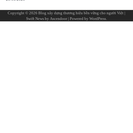
Copyright © 2026
Blog xây dựng thương hiệu bền vững cho người Việt
|
Swift News by
Ascendoor
| Powered by
WordPress
.