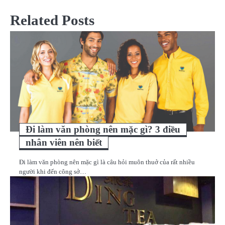
bài
Related Posts
viết
Đi làm văn phòng nên mặc gì? 3 điều
nhân viên nên biết
Đi làm văn phòng nên mặc gì là câu hỏi muôn thuở của rất nhiều
người khi đến công sở…