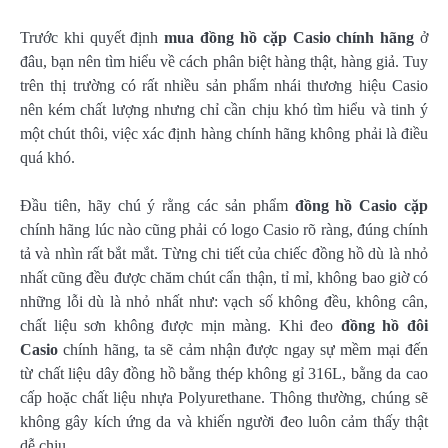
Trước khi quyết định
mua đồng hồ cặp Casio chính hãng
ở
đâu, bạn nên tìm hiểu về cách phân biệt hàng thật, hàng giả. Tuy
trên thị trường có rất nhiều sản phẩm nhái thương hiệu Casio
nên kém chất lượng nhưng chỉ cần chịu khó tìm hiểu và tinh ý
một chút thôi, việc xác định hàng chính hãng không phải là điều
quá khó.
Đầu tiên, hãy chú ý rằng các sản phẩm
đồng hồ Casio cặp
chính hãng lúc nào cũng phải có logo Casio rõ ràng, đúng chính
tả và nhìn rất bắt mắt. Từng chi tiết của chiếc đồng hồ dù là nhỏ
nhất cũng đều được chăm chút cẩn thận, tỉ mỉ, không bao giờ có
những lỗi dù là nhỏ nhất như: vạch số không đều, không cân,
chất liệu sơn không được mịn màng. Khi đeo
đồng hồ đôi
Casio
chính hãng, ta sẽ cảm nhận được ngay sự mềm mại đến
từ chất liệu dây đồng hồ bằng thép không gỉ 316L, bằng da cao
cấp hoặc chất liệu nhựa Polyurethane. Thông thường, chúng sẽ
không gây kích ứng da và khiến người đeo luôn cảm thấy thật
dễ chịu.