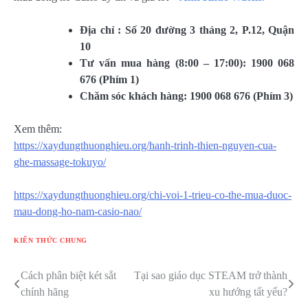
Địa chỉ : Số 20 đường 3 tháng 2, P.12, Quận
10
Tư vấn mua hàng (8:00 – 17:00): 1900 068
676 (Phím 1)
Chăm sóc khách hàng: 1900 068 676 (Phím 3)
Xem thêm:
https://xaydungthuonghieu.org/hanh-trinh-thien-nguyen-cua-
ghe-massage-tokuyo/
https://xaydungthuonghieu.org/chi-voi-1-trieu-co-the-mua-duoc-
mau-dong-ho-nam-casio-nao/
KIẾN THỨC CHUNG
Cách phân biệt két sắt
Tại sao giáo dục STEAM trở thành
Điều
chính hãng
xu hướng tất yếu?
hướng