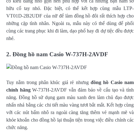
có kiểu dáng nhỏ gọn nên phù hợp với cả những bạn nam sở
hữu cổ tay nhỏ. Đặc biệt, có thể kết hợp cùng mẫu LTP-
VT01D-2B2UDF của nữ để làm đồng hồ đôi rất thích hợp cho
những cặp tình nhân. Ngoài ra, mẫu này có thể dùng để phối
cùng các trang phục khi đi làm, dạo phố hay đi dự tiệc đều được
nhé.
2. Đồng hồ nam Casio
W-737H-2AVDF
Tuy nằm trong phân khúc giá rẻ nhưng
đồng hồ Casio nam
chính hãng
W-737H-2AVDF vẫn đảm bảo về cấu tạo và tính
năng. Đồng hồ sử dụng gam màu xanh đen làm chủ đạo được
nhấn nhá bằng các chi tiết màu vàng tươi bắt mắt. Kết hợp cùng
với các nút bấm nhô ra ngoài càng tăng thêm vẻ mạnh mẽ và
khỏe khoắn cho đồng hồ lại thuận tiện trong việc điều chỉnh các
chức năng.