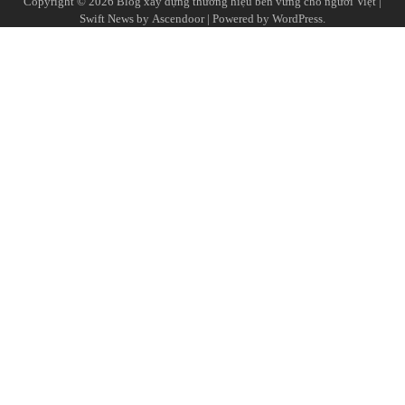
Copyright © 2026
Blog xây dựng thương hiệu bền vững cho người Việt
|
Swift News by
Ascendoor
| Powered by
WordPress
.