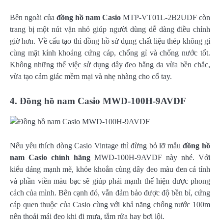
Bên ngoài của
đồng hồ nam Casio
MTP-VT01L-2B2UDF còn
trang bị một nút vặn nhỏ giúp người dùng dễ dàng điều chỉnh
giờ hơn. Về cấu tạo thì đồng hồ sử dụng chất liệu thép không gỉ
cùng mặt kính khoáng cứng cáp, chống gỉ và chống nước tốt.
Không những thế việc sử dụng dây đeo bằng da vừa bền chắc,
vừa tạo cảm giác mềm mại và nhẹ nhàng cho cổ tay.
4. Đồng hồ nam Casio
MWD-100H-9AVDF
Nếu yêu thích dòng Casio Vintage thì đừng bỏ lỡ mẫu
đồng hồ
nam Casio chính hãng
MWD-100H-9AVDF này nhé. Với
kiểu dáng mạnh mẽ, khỏe khoắn cùng dây đeo màu đen cá tính
và phần viền màu bạc sẽ giúp phái mạnh thể hiện được phong
cách của mình. Bên cạnh đó, vẫn đảm bảo được độ bền bỉ, cứng
cáp quen thuộc của Casio cùng với khả năng chống nước 100m
nên thoải mái đeo khi đi mưa, tắm rửa hay bơi lội.