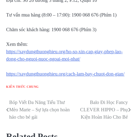
Địa chỉ: Số 20 đường 3 tháng 2, P.12, Quận 10
Tư vấn mua hàng (8:00 – 17:00): 1900 068 676 (Phím 1)
Chăm sóc khách hàng: 1900 068 676 (Phím 3)
Xem thêm:
https://xaydungthuonghieu.org/ho-so-xin-cap-giay-phep-lao-
dong-cho-nguoi-nuoc-ngoai-moi-nhat/
https://xaydungthuonghieu.org/cach-lam-bay-chuot-don-gian/
KIẾN THỨC CHUNG
Bóp Viết Đa Năng Tiểu Thư
Balo Đi Học Fancy
Điều
Mèo Marie – Sự lựa chọn hoàn
CLEVER HIPPO – Phụ
hướng
hảo cho bé gái
Kiện Hoàn Hảo Cho Bé
bài
Related Posts
viết