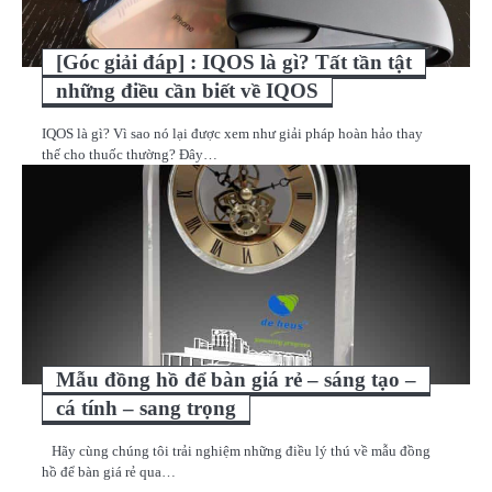
[Góc giải đáp] : IQOS là gì? Tất tần tật
những điều cần biết về IQOS
IQOS là gì? Vì sao nó lại được xem như giải pháp hoàn hảo thay
thế cho thuốc thường? Đây…
Mẫu đồng hồ để bàn giá rẻ – sáng tạo –
cá tính – sang trọng
Hãy cùng chúng tôi trải nghiệm những điều lý thú về mẫu đồng
hồ để bàn giá rẻ qua…