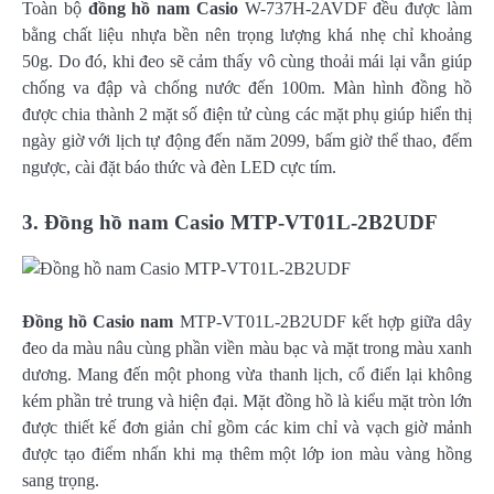
Toàn bộ
đồng hồ nam Casio
W-737H-2AVDF đều được làm
bằng chất liệu nhựa bền nên trọng lượng khá nhẹ chỉ khoảng
50g. Do đó, khi đeo sẽ cảm thấy vô cùng thoải mái lại vẫn giúp
chống va đập và chống nước đến 100m. Màn hình đồng hồ
được chia thành 2 mặt số điện tử cùng các mặt phụ giúp hiển thị
ngày giờ với lịch tự động đến năm 2099, bấm giờ thể thao, đếm
ngược, cài đặt báo thức và đèn LED cực tím.
3. Đồng hồ nam Casio
MTP-VT01L-2B2UDF
Đồng hồ Casio nam
MTP-VT01L-2B2UDF kết hợp giữa dây
đeo da màu nâu cùng phần viền màu bạc và mặt trong màu xanh
dương. Mang đến một phong vừa thanh lịch, cổ điển lại không
kém phần trẻ trung và hiện đại. Mặt đồng hồ là kiểu mặt tròn lớn
được thiết kế đơn giản chỉ gồm các kim chỉ và vạch giờ mảnh
được tạo điểm nhấn khi mạ thêm một lớp ion màu vàng hồng
sang trọng.