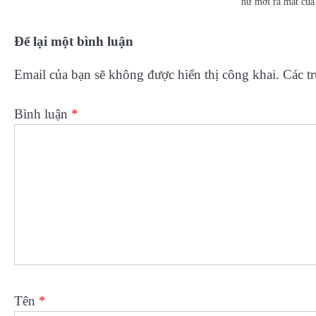
nữ mới ra mắt củ
Để lại một bình luận
Email của bạn sẽ không được hiển thị công khai.
Các t
Bình luận
*
Tên
*