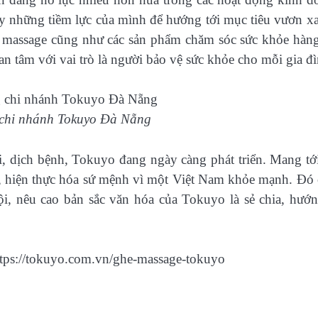
uy những tiềm lực của mình để hướng tới mục tiêu vươn x
ế massage cũng như các sản phẩm chăm sóc sức khỏe hàn
n tâm với vai trò là người bảo vệ sức khỏe cho mỗi gia đì
g chi nhánh Tokuyo Đà Nẵng
i, dịch bệnh, Tokuyo đang ngày càng phát triển. Mang tớ
hất, hiện thực hóa sứ mệnh vì một Việt Nam khỏe mạnh. Đó
hội, nêu cao bản sắc văn hóa của Tokuyo là sẻ chia, hướn
ttps://tokuyo.com.vn/ghe-massage-tokuyo