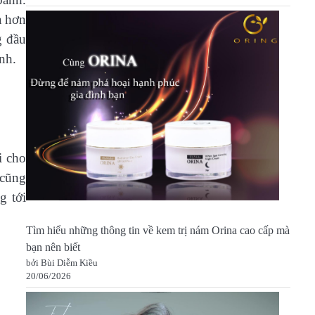
a hơn
g đầu
nh.
i cho
 cũng
g tới
Tìm hiểu những thông tin về kem trị nám Orina cao cấp mà
bạn nên biết
bởi Bùi Diễm Kiều
20/06/2026