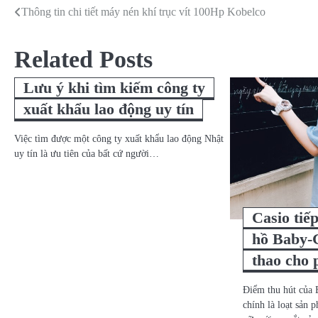
Thông tin chi tiết máy nén khí trục vít 100Hp Kobelco
Điều
hướng
Related Posts
bài
Lưu ý khi tìm kiếm công ty
viết
xuất khẩu lao động uy tín
Việc tìm được một công ty xuất khẩu lao động Nhật
uy tín là ưu tiên của bất cứ người…
Casio tiế
hồ Baby-
thao cho 
Điểm thu hút của
chính là loạt sản