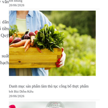
bởi nhung
y vẫn
20/06/2026
i dân
 tiền
à Quỹ
 suất
Thạch
Danh mục sản phẩm làm thủ tục công bố thực phẩm
bởi Bùi Diễm Kiều
20/06/2026