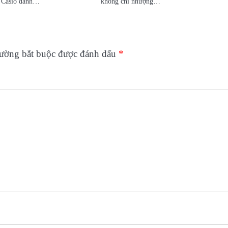
a Casio dành…
không chỉ nhượng…
rường bắt buộc được đánh dấu
*