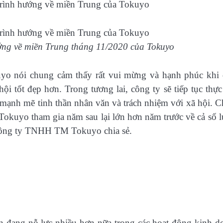
ớng về miền Trung tháng 11/2020 của Tokuyo
kuyo nói chung cảm thấy rất vui mừng và hạnh phúc khi
i tốt đẹp hơn. Trong tương lai, công ty sẽ tiếp tục thực
mạnh mẽ tinh thần nhân văn và trách nhiệm với xã hội. 
Tokuyo tham gia năm sau lại lớn hơn năm trước về cả số 
Công ty TNHH TM Tokuyo chia sẻ.
 đang nỗ lực nhiều hơn nữa trong các hoạt động kinh d