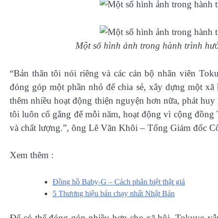
Một số hình ảnh trong hành trình hư
“Bản thân tôi nói riêng và các cán bộ nhân viên To
đóng góp một phần nhỏ để chia sẻ, xây dựng một xã hộ
thêm nhiều hoạt động thiện nguyện hơn nữa, phát huy 
tôi luôn cố gắng để mỗi năm, hoạt động vì cộng đồng 
và chất lượng.”, ông Lê Văn Khôi – Tổng Giám đốc 
Xem thêm :
Đồng hồ Baby-G – Cách phân biệt thật giả
5 Thương hiệu bán chạy nhất Nhật Bản
Để có thể đóng góp nhiều hơn cho xã hội, Tokuyo vẫn