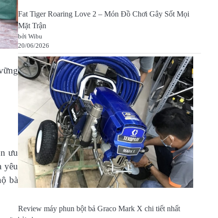
Fat Tiger Roaring Love 2 – Món Đồ Chơi Gây Sốt Mọi
Mặt Trận
bởi Wibu
20/06/2026
 vững
ôn ưu
a yêu
hộ bà
Review máy phun bột bả Graco Mark X chi tiết nhất