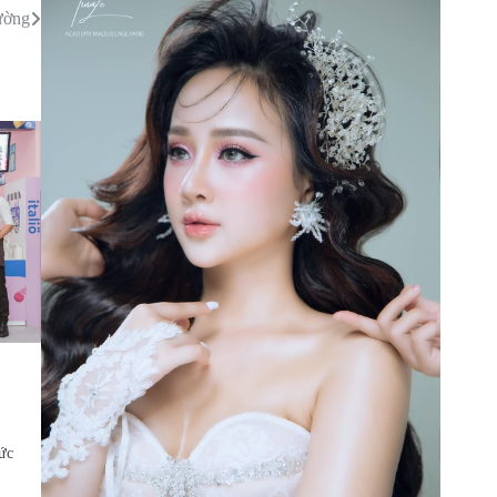
ường
ức