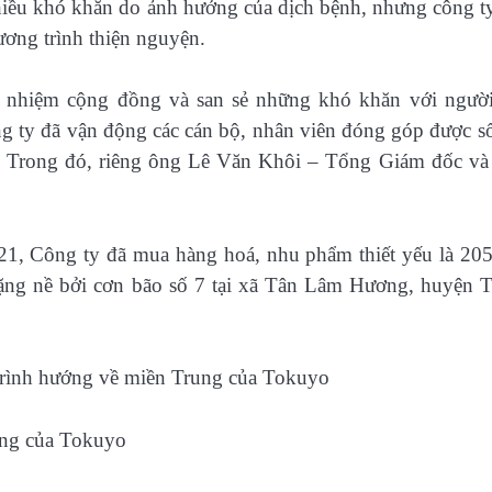
iều khó khăn do ảnh hưởng của dịch bệnh, nhưng công t
hương trình thiện nguyện.
h nhiệm cộng đồng và san sẻ những khó khăn với ngườ
ng ty đã vận động các cán bộ, nhân viên đóng góp được số
. Trong đó, riêng ông Lê Văn Khôi – Tổng Giám đốc v
21, Công ty đã mua hàng hoá, nhu phẩm thiết yếu là 205
nặng nề bởi cơn bão số 7 tại xã Tân Lâm Hương, huyện 