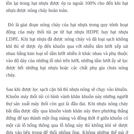
tồn lại trong hạt nhựa được ép ra ngoài 100% cho đến khi hạt
nhựa được nóng chảy hoàn toàn.
Đó là giai đoạn nóng chảy của hạt nhựa trong quy trình hoạt
động của máy thổi túi pe từ hạt nhựa HDPE hay hạt nhựa
LDPE. Khi hạt nhựa đã được nóng chảy và đã loại sạch không
khí thì sẽ được ép đến khuôn qua với nhiều tấm lưới xếp sát
nhau bằng kim loại số tấm lưới nhiều ít khác nhau và phụ thuộc
vào độ dày của những lỗ nhỏ trên lưới, những tấm lưới ấy sẽ lọc
được hết những hạt nhựa hoặc các chất phụ gia chưa nóng
chảy.
Sau khi được lọc sạch cặn bã thì nhựa nóng sẽ chạy vào khuôn.
Khuôn máy thổi túi có hình vành khăn khuôn này những người
thợ sản xuất máy thổi còn gọi là đầu đai. Khi nhựa nóng chảy
bắt đầu được đẩy qua khuôn vành khăn này theo phương thẳng
đứng để tạo thành một ống màng và đồng thời ở giữa khuôn có
một cái lỗ hổng thông qua lỗ hổng này thì không khí sẽ được
đưa vào bên trong để thổi phồng ống. Không những thế mà ở