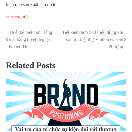
hiệu quả sản xuất cao nhất.
THƯƠNG HIỆU
Thiết kế biệt thự 1 tầng
Tiết kiệm hơn 500 triệu đồng khi
Điều
mái bằng tuyệt đẹp tại
sở hữu biệt thự Vinhomes Đan
hướng
Khánh Hòa
Phượng
bài
Related Posts
viết
Vai trò của tổ chức sự kiện đối với thương