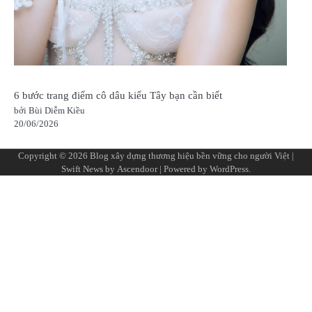
6 bước trang điểm cô dâu kiểu Tây bạn cần biết
bởi Bùi Diễm Kiều
20/06/2026
Copyright © 2026
Blog xây dựng thương hiệu bền vững cho người Việt
|
Swift News by
Ascendoor
| Powered by
WordPress
.