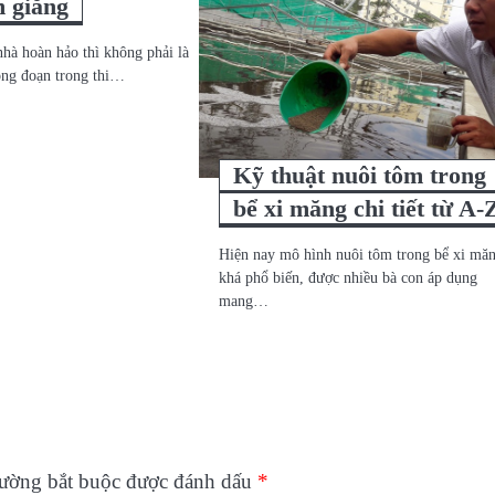
m giằng
nhà hoàn hảo thì không phải là
ông đoạn trong thi…
Kỹ thuật nuôi tôm trong
bể xi măng chi tiết từ A-
Hiện nay mô hình nuôi tôm trong bể xi mă
khá phổ biến, được nhiều bà con áp dụng
mang…
rường bắt buộc được đánh dấu
*