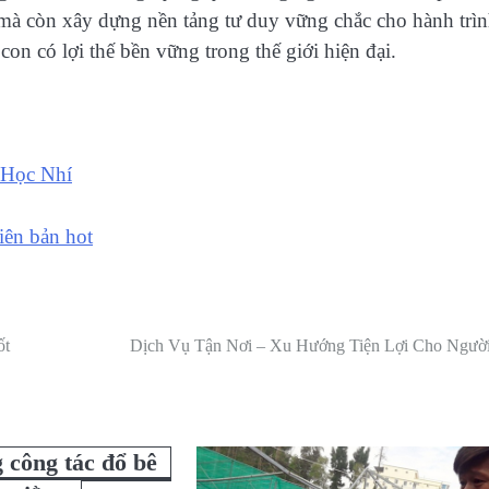
c mà còn xây dựng nền tảng tư duy vững chắc cho hành trì
on có lợi thế bền vững trong thế giới hiện đại.
 Học Nhí
iên bản hot
ốt
Dịch Vụ Tận Nơi – Xu Hướng Tiện Lợi Cho Người
 công tác đổ bê