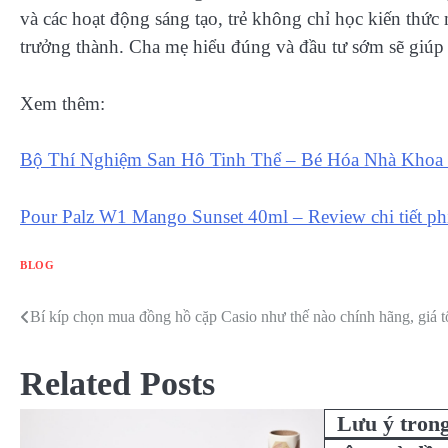
và các hoạt động sáng tạo, trẻ không chỉ học kiến thứ
trưởng thành. Cha mẹ hiểu đúng và đầu tư sớm sẽ giúp c
Xem thêm:
Bộ Thí Nghiệm San Hô Tinh Thể – Bé Hóa Nhà Khoa
Pour Palz W1 Mango Sunset 40ml – Review chi tiết ph
BLOG
Bí kíp chọn mua đồng hồ cặp Casio như thế nào chính hãng, giá t
Điều
hướng
Related Posts
bài
Lưu ý trong
viết