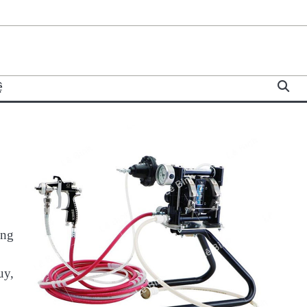
ệ
ụng
uy,