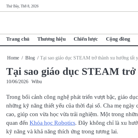
Skip
Thứ Bảy, Th8 8, 2026
to
content
Trang chủ
Thương hiệu
Chiến lược
Cộng đồng
Home
Blog
Tại sao giáo dục STEAM trở thành xu hướng tất 
Tại sao giáo dục STEAM trở 
10/06/2026
Wibu
Trong bối cảnh công nghệ phát triển vượt bậc, giáo dụ
những kỹ năng thiết yếu của thời đại số. Cha mẹ ngày
cao, giúp con vừa học vừa trải nghiệm. Một trong những
quan đến
Khóa học Robotics
. Đây không chỉ là xu hướn
kỹ năng và khả năng thích ứng trong tương lai.