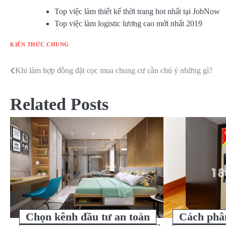
Top việc làm thiết kế thời trang hot nhất tại JobNow
Top việc làm logistic lương cao mới nhất 2019
KIẾN THỨC CHUNG
Khi làm hợp đồng đặt cọc mua chung cư cần chú ý những gì?
Điều
hướng
Related Posts
bài
viết
Chọn kênh đầu tư an toàn
Cách phân