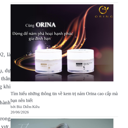
2, là
ụ, dự
 thân
g khi
Tìm hiểu những thông tin về kem trị nám Orina cao cấp mà
bạn nên biết
thành
bởi Bùi Diễm Kiều
20/06/2026
trong
 vực.