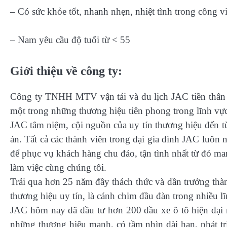
– Có sức khỏe tốt, nhanh nhẹn, nhiệt tình trong công v
– Nam yêu cầu độ tuổi từ < 55
Giới thiệu về công ty:
Công ty TNHH MTV vận tải và du lịch JAC tiền thân l
một trong những thương hiệu tiên phong trong lĩnh vực 
JAC tâm niệm, cội nguồn của uy tín thương hiệu đến t
án. Tất cả các thành viên trong đại gia đình JAC luôn
để phục vụ khách hàng chu đáo, tận tình nhất từ đó ma
làm việc cùng chúng tôi.
Trải qua hơn 25 năm đầy thách thức và dần trưởng thà
thương hiệu uy tín, là cánh chim đầu đàn trong nhiều l
JAC hôm nay đã đầu tư hơn 200 đầu xe ô tô hiện đại n
những thương hiệu mạnh, có tầm nhìn dài hạn, phát tr