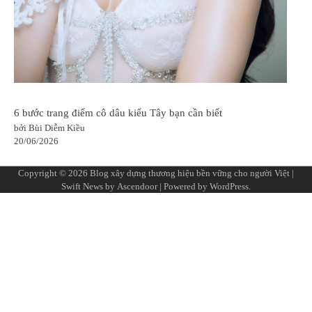
6 bước trang điểm cô dâu kiểu Tây bạn cần biết
bởi Bùi Diễm Kiều
20/06/2026
Copyright © 2026
Blog xây dựng thương hiệu bền vững cho người Việt
|
Swift News by
Ascendoor
| Powered by
WordPress
.