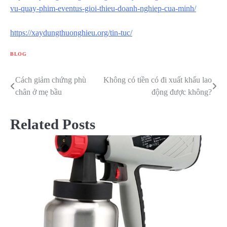
vu-quay-phim-eventus-gioi-thieu-doanh-nghiep-cua-minh/
https://xaydungthuonghieu.org/tin-tuc/
BLOG
Cách giảm chứng phù
Không có tiền có đi xuất khẩu lao
Điều
chân ở mẹ bầu
động được không?
hướng
bài
Related Posts
viết