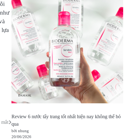
ỗi
 như
và
 lựa
Review 6 nước tẩy trang tốt nhất hiện nay không thể bỏ
 mắt
qua
bởi nhung
20/06/2026