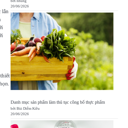
bởi nhung
20/06/2026
 lẫn
n
ới
ới
thiết
chọn.
Danh mục sản phẩm làm thủ tục công bố thực phẩm
bởi Bùi Diễm Kiều
20/06/2026