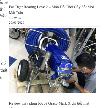
ên sẽ
Fat Tiger Roaring Love 2 – Món Đồ Chơi Gây Sốt Mọi
ữ i
Mặt Trận
thấy
bởi Wibu
20/06/2026
 để
thất
g
Review máy phun bột bả Graco Mark X chi tiết nhất