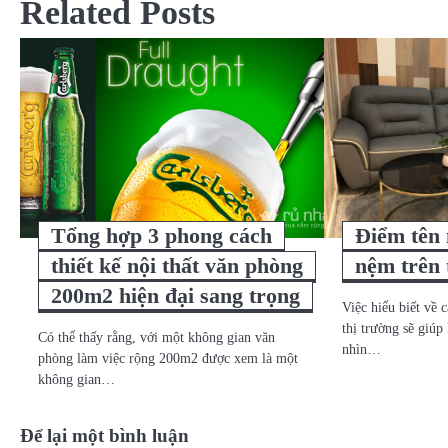
Related Posts
bài
viết
Tổng hợp 3 phong cách
Điểm tên 
thiết kế nội thất văn phòng
nệm trên 
200m2 hiện đại sang trọng
Việc hiểu biết về 
thị trường sẽ giúp
Có thể thấy rằng, với một không gian văn
nhìn…
phòng làm việc rộng 200m2 được xem là một
không gian…
Để lại một bình luận