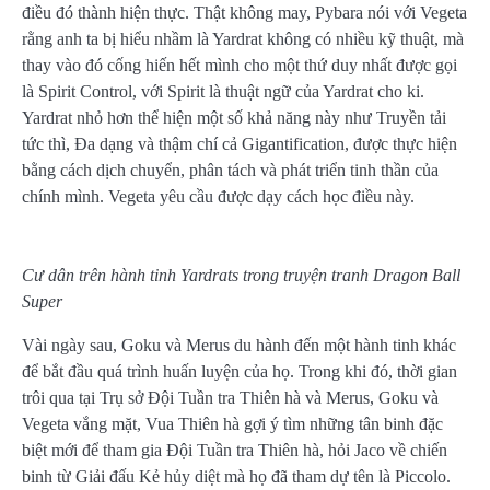
điều đó thành hiện thực. Thật không may, Pybara nói với Vegeta
rằng anh ta bị hiểu nhầm là Yardrat không có nhiều kỹ thuật, mà
thay vào đó cống hiến hết mình cho một thứ duy nhất được gọi
là Spirit Control, với Spirit là thuật ngữ của Yardrat cho ki.
Yardrat nhỏ hơn thể hiện một số khả năng này như Truyền tải
tức thì, Đa dạng và thậm chí cả Gigantification, được thực hiện
bằng cách dịch chuyển, phân tách và phát triển tinh thần của
chính mình. Vegeta yêu cầu được dạy cách học điều này.
Cư dân trên hành tinh Yardrats trong truyện tranh Dragon Ball
Super
Vài ngày sau, Goku và Merus du hành đến một hành tinh khác
để bắt đầu quá trình huấn luyện của họ. Trong khi đó, thời gian
trôi qua tại Trụ sở Đội Tuần tra Thiên hà và Merus, Goku và
Vegeta vắng mặt, Vua Thiên hà gợi ý tìm những tân binh đặc
biệt mới để tham gia Đội Tuần tra Thiên hà, hỏi Jaco về chiến
binh từ Giải đấu Kẻ hủy diệt mà họ đã tham dự tên là Piccolo.