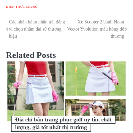
KIẾN THỨC CHUNG
Các nhãn hàng nhận trái đắng
Xe Scooter 2 bánh Neon
Điều
vì chọn nhầm đại sứ thương
Vector Yvolution màu hồng dễ
hướng
hiệu
thương
bài
Related Posts
viết
Địa chỉ bán trang phục golf uy tín, chất
lượng, giá tốt nhất thị trường