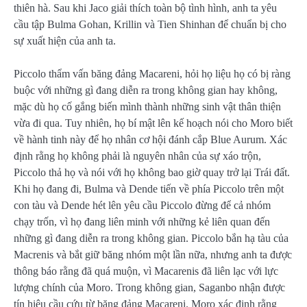
thiên hà. Sau khi Jaco giải thích toàn bộ tình hình, anh ta yêu
cầu tập Bulma Gohan, Krillin và Tien Shinhan để chuẩn bị cho
sự xuất hiện của anh ta.
Piccolo thẩm vấn băng đảng Macareni, hỏi họ liệu họ có bị ràng
buộc với những gì đang diễn ra trong không gian hay không,
mặc dù họ cố gắng biến mình thành những sinh vật thân thiện
vừa đi qua. Tuy nhiên, họ bí mật lên kế hoạch nói cho Moro biết
về hành tinh này để họ nhân cơ hội đánh cắp Blue Aurum. Xác
định rằng họ không phải là nguyên nhân của sự xáo trộn,
Piccolo thả họ và nói với họ không bao giờ quay trở lại Trái đất.
Khi họ đang đi, Bulma và Dende tiến về phía Piccolo trên một
con tàu và Dende hét lên yêu cầu Piccolo đừng để cả nhóm
chạy trốn, vì họ đang liên minh với những kẻ liên quan đến
những gì đang diễn ra trong không gian. Piccolo bắn hạ tàu của
Macrenis và bắt giữ băng nhóm một lần nữa, nhưng anh ta được
thông báo rằng đã quá muộn, vì Macarenis đã liên lạc với lực
lượng chính của Moro. Trong không gian, Saganbo nhận được
tín hiệu cầu cứu từ băng đảng Macareni. Moro xác định rằng