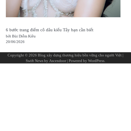
6 bước trang điểm cô dâu kiểu Tây bạn cần biết
bởi Bùi Diễm Kiều
20/06/2026
Copyright © 2026
Blog xây dựng thương hiệu bền vững cho người Việt
|
Swift News by
Ascendoor
| Powered by
WordPress
.