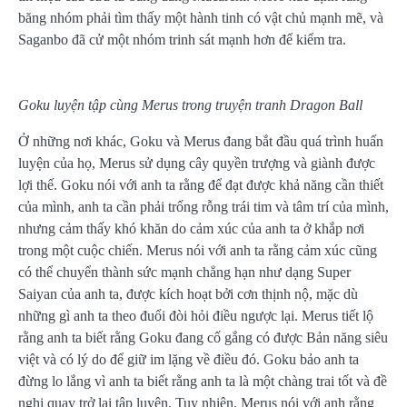
băng nhóm phải tìm thấy một hành tinh có vật chủ mạnh mẽ, và
Saganbo đã cử một nhóm trinh sát mạnh hơn để kiểm tra.
Goku luyện tập cùng Merus trong truyện tranh Dragon Ball
Ở những nơi khác, Goku và Merus đang bắt đầu quá trình huấn
luyện của họ, Merus sử dụng cây quyền trượng và giành được
lợi thế. Goku nói với anh ta rằng để đạt được khả năng cần thiết
của mình, anh ta cần phải trống rỗng trái tim và tâm trí của mình,
nhưng cảm thấy khó khăn do cảm xúc của anh ta ở khắp nơi
trong một cuộc chiến. Merus nói với anh ta rằng cảm xúc cũng
có thể chuyển thành sức mạnh chẳng hạn như dạng Super
Saiyan của anh ta, được kích hoạt bởi cơn thịnh nộ, mặc dù
những gì anh ta theo đuổi đòi hỏi điều ngược lại. Merus tiết lộ
rằng anh ta biết rằng Goku đang cố gắng có được Bản năng siêu
việt và có lý do để giữ im lặng về điều đó. Goku bảo anh ta
đừng lo lắng vì anh ta biết rằng anh ta là một chàng trai tốt và đề
nghị quay trở lại tập luyện. Tuy nhiên, Merus nói với anh rằng