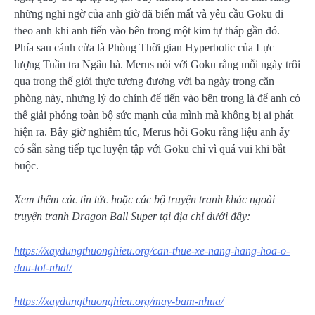
những nghi ngờ của anh giờ đã biến mất và yêu cầu Goku đi
theo anh khi anh tiến vào bên trong một kim tự tháp gần đó.
Phía sau cánh cửa là Phòng Thời gian Hyperbolic của Lực
lượng Tuần tra Ngân hà. Merus nói với Goku rằng mỗi ngày trôi
qua trong thế giới thực tương đương với ba ngày trong căn
phòng này, nhưng lý do chính để tiến vào bên trong là để anh có
thể giải phóng toàn bộ sức mạnh của mình mà không bị ai phát
hiện ra. Bây giờ nghiêm túc, Merus hỏi Goku rằng liệu anh ấy
có sẵn sàng tiếp tục luyện tập với Goku chỉ vì quá vui khi bắt
buộc.
Xem thêm các tin tức hoặc các bộ truyện tranh khác ngoài
truyện tranh Dragon Ball Super tại địa chỉ dưới đây:
https://xaydungthuonghieu.org/can-thue-xe-nang-hang-hoa-o-
dau-tot-nhat/
https://xaydungthuonghieu.org/may-bam-nhua/