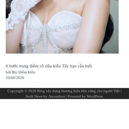
6 bước trang điểm cô dâu kiểu Tây bạn cần biết
bởi Bùi Diễm Kiều
20/06/2026
Copyright © 2026
Blog xây dựng thương hiệu bền vững cho người Việt
|
Swift News by
Ascendoor
| Powered by
WordPress
.