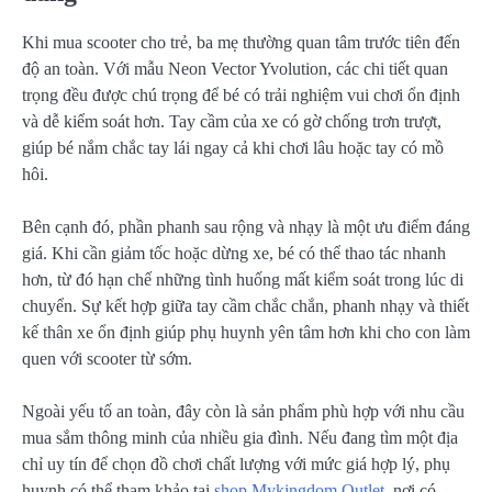
Khi mua scooter cho trẻ, ba mẹ thường quan tâm trước tiên đến
độ an toàn. Với mẫu Neon Vector Yvolution, các chi tiết quan
trọng đều được chú trọng để bé có trải nghiệm vui chơi ổn định
và dễ kiểm soát hơn. Tay cầm của xe có gờ chống trơn trượt,
giúp bé nắm chắc tay lái ngay cả khi chơi lâu hoặc tay có mồ
hôi.
Bên cạnh đó, phần phanh sau rộng và nhạy là một ưu điểm đáng
giá. Khi cần giảm tốc hoặc dừng xe, bé có thể thao tác nhanh
hơn, từ đó hạn chế những tình huống mất kiểm soát trong lúc di
chuyển. Sự kết hợp giữa tay cầm chắc chắn, phanh nhạy và thiết
kế thân xe ổn định giúp phụ huynh yên tâm hơn khi cho con làm
quen với scooter từ sớm.
Ngoài yếu tố an toàn, đây còn là sản phẩm phù hợp với nhu cầu
mua sắm thông minh của nhiều gia đình. Nếu đang tìm một địa
chỉ uy tín để chọn đồ chơi chất lượng với mức giá hợp lý, phụ
huynh có thể tham khảo tại
shop Mykingdom Outlet
, nơi có