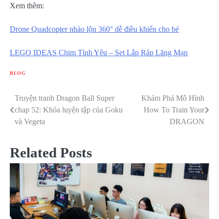
Xem thêm:
Drone Quadcopter nhào lộn 360° dễ điều khiển cho bé
LEGO IDEAS Chim Tình Yêu – Set Lắp Ráp Lãng Mạn
BLOG
Truyện tranh Dragon Ball Super
Khám Phá Mô Hình
Điều
chap 52: Khóa luyện tập của Goku
How To Train Your
hướng
và Vegeta
DRAGON
bài
Related Posts
viết