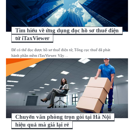
Tìm hiểu về ứng dụng đọc hồ sơ thuế điện
tử iTaxViewer
Để có thể đọc được hồ sơ thuế điện tử, Tổng cục thuế đã phát
hành phần mềm iTaxViewer. Vậy…
Chuyển văn phòng trọn gói tại Hà Nội
hiệu quả mà giá lại rẻ