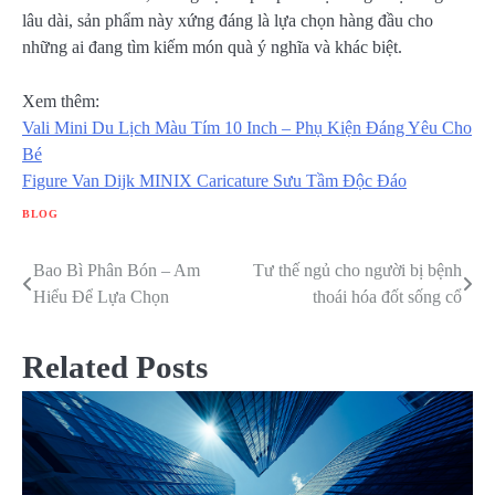
lâu dài, sản phẩm này xứng đáng là lựa chọn hàng đầu cho
những ai đang tìm kiếm món quà ý nghĩa và khác biệt.
Xem thêm:
Vali Mini Du Lịch Màu Tím 10 Inch – Phụ Kiện Đáng Yêu Cho
Bé
Figure Van Dijk MINIX Caricature Sưu Tầm Độc Đáo
BLOG
Bao Bì Phân Bón – Am
Tư thế ngủ cho người bị bệnh
Điều
Hiểu Để Lựa Chọn
thoái hóa đốt sống cổ
hướng
bài
Related Posts
viết