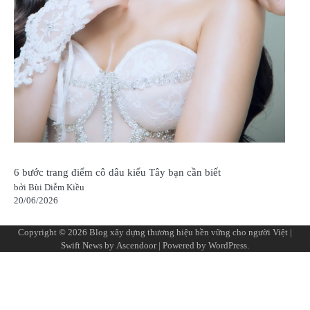
6 bước trang điểm cô dâu kiểu Tây bạn cần biết
bởi Bùi Diễm Kiều
20/06/2026
Copyright © 2026
Blog xây dựng thương hiệu bền vững cho người Việt
|
Swift News by
Ascendoor
| Powered by
WordPress
.