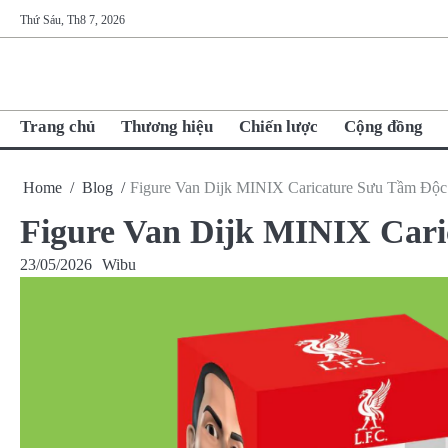
Skip
Thứ Sáu, Th8 7, 2026
to
content
Trang chủ
Thương hiệu
Chiến lược
Cộng đồng
Home
Blog
Figure Van Dijk MINIX Caricature Sưu Tầm Độ
Figure Van Dijk MINIX Car
23/05/2026
Wibu