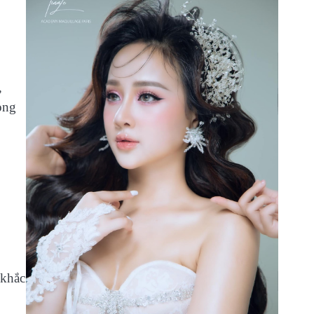
,
ong
 khắc