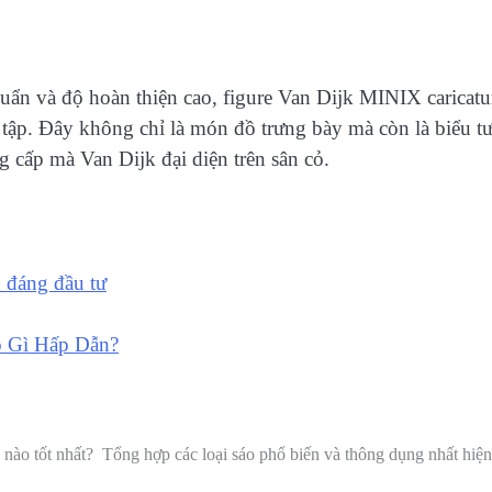
huẩn và độ hoàn thiện cao, figure Van Dijk MINIX caricatur
 tập. Đây không chỉ là món đồ trưng bày mà còn là biểu t
g cấp mà Van Dijk đại diện trên sân cỏ.
 đáng đầu tư
 Gì Hấp Dẫn?
nào tốt nhất?
Tổng hợp các loại sáo phổ biến và thông dụng nhất hiệ