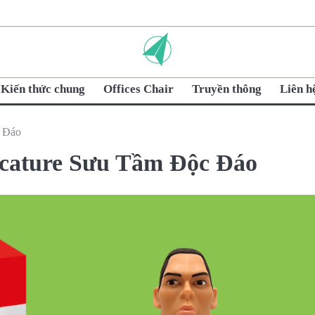
Kiến thức chung
Offices Chair
Truyền thông
Liên h
c Đáo
icature Sưu Tầm Độc Đáo