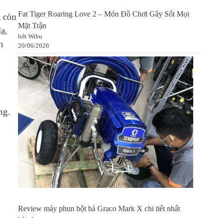
Fat Tiger Roaring Love 2 – Món Đồ Chơi Gây Sốt Mọi
à còn
Mặt Trận
ạ,
bởi Wibu
n
20/06/2026
ng.
Review máy phun bột bả Graco Mark X chi tiết nhất