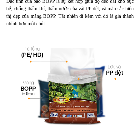
Đặc tính của bao BOPP là sự kết hợp giữa độ dẻo dai khó bục
bể, chống thấm khí, thấm nước của vải PP dệt, và màu sắc hiển
thị đẹp của màng BOPP. Tất nhiên đi kèm với đó là giá thành
nhỉnh hơn một chút.