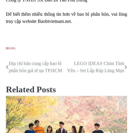
Để biết thêm nhiều thông tin hơn về bao bì phân bón, vui lòng
truy cập website Baobivietnam.net.
BLOG
Địa chỉ bán cung cấp bao bì
LEGO IDEAS Chim Tình
Điều
phân bón giá rẻ tại TP.HCM
Yêu – Set Lắp Ráp Lãng Mạn
hướng
bài
Related Posts
viết