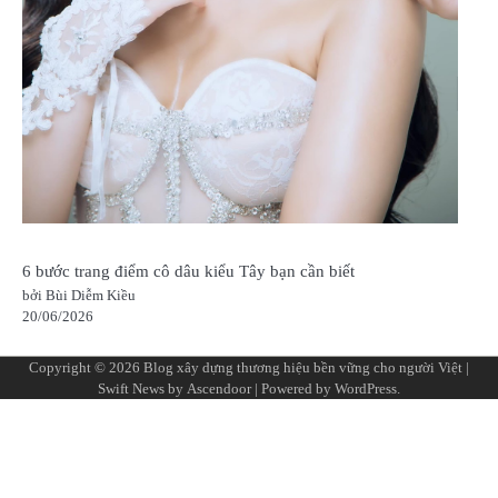
6 bước trang điểm cô dâu kiểu Tây bạn cần biết
bởi Bùi Diễm Kiều
20/06/2026
Copyright © 2026
Blog xây dựng thương hiệu bền vững cho người Việt
|
Swift News by
Ascendoor
| Powered by
WordPress
.