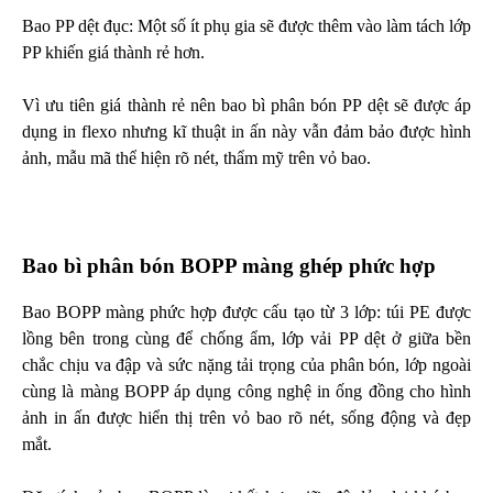
Bao PP dệt đục: Một số ít phụ gia sẽ được thêm vào làm tách lớp
PP khiến giá thành rẻ hơn.
Vì ưu tiên giá thành rẻ nên bao bì phân bón PP dệt sẽ được áp
dụng in flexo nhưng kĩ thuật in ấn này vẫn đảm bảo được hình
ảnh, mẫu mã thể hiện rõ nét, thẩm mỹ trên vỏ bao.
Bao bì phân bón BOPP màng ghép phức hợp
Bao BOPP màng phức hợp được cấu tạo từ 3 lớp: túi PE được
lồng bên trong cùng để chống ẩm, lớp vải PP dệt ở giữa bền
chắc chịu va đập và sức nặng tải trọng của phân bón, lớp ngoài
cùng là màng BOPP áp dụng công nghệ in ống đồng cho hình
ảnh in ấn được hiển thị trên vỏ bao rõ nét, sống động và đẹp
mắt.