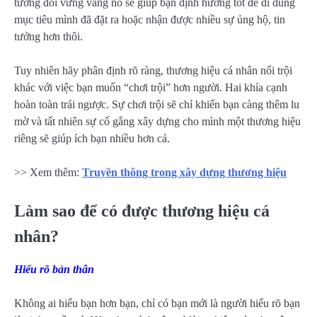
tương đối vững vàng nó sẽ giúp bạn định hướng tốt để đi đúng
mục tiêu mình đã đặt ra hoặc nhận được nhiều sự ủng hộ, tin
tưởng hơn thôi.
Tuy nhiên hãy phân định rõ ràng, thương hiệu cá nhân nổi trội
khác với việc bạn muốn “chơi trội” hơn người. Hai khía cạnh
hoàn toàn trái ngược. Sự chơi trội sẽ chỉ khiến bạn càng thêm lu
mờ và tất nhiên sự cố gắng xây dựng cho mình một thương hiệu
riêng sẽ giúp ích bạn nhiều hơn cả.
>> Xem thêm:
Truyền thông trong xây dựng thương hiệu
Làm sao để có được thương hiệu cá
nhân?
Hiểu rõ bản thân
Không ai hiểu bạn hơn bạn, chỉ có bạn mới là người hiểu rõ bạn