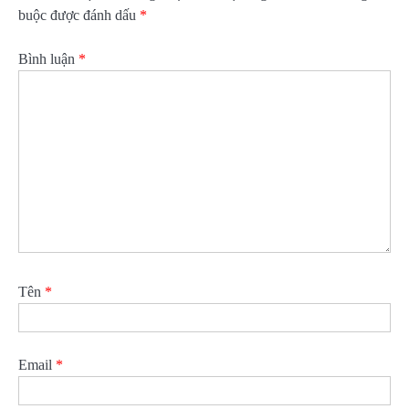
buộc được đánh dấu
*
Bình luận
*
Tên
*
Email
*