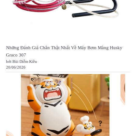
Những Đánh Giá Chân Thật Nhất Về Máy Bơm Màng Husky
Graco 307
bởi Bùi Diễm Kiều
20/06/2026