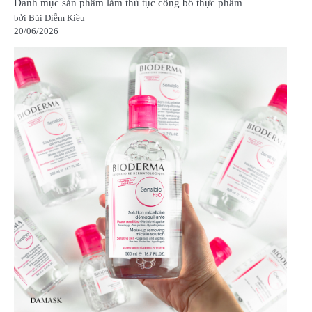
Danh mục sản phẩm làm thủ tục công bố thực phẩm
bởi Bùi Diễm Kiều
20/06/2026