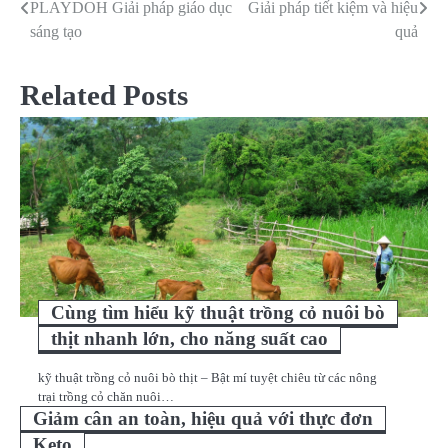
PLAYDOH Giải pháp giáo dục
Giải pháp tiết kiệm và hiệu
hướng
sáng tạo
quả
bài
Related Posts
viết
Cùng tìm hiểu kỹ thuật trồng cỏ nuôi bò
thịt nhanh lớn, cho năng suất cao
kỹ thuật trồng cỏ nuôi bò thịt – Bật mí tuyệt chiêu từ các nông
trại trồng cỏ chăn nuôi…
Giảm cân an toàn, hiệu quả với thực đơn
Keto