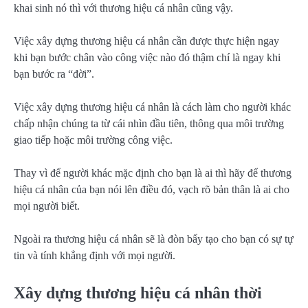
khai sinh nó thì với thương hiệu cá nhân cũng vậy.
Việc xây dựng thương hiệu cá nhân cần được thực hiện ngay
khi bạn bước chân vào công việc nào đó thậm chí là ngay khi
bạn bước ra “đời”.
Việc xây dựng thương hiệu cá nhân là cách làm cho người khác
chấp nhận chúng ta từ cái nhìn đầu tiên, thông qua môi trường
giao tiếp hoặc môi trường công việc.
Thay vì để người khác mặc định cho bạn là ai thì hãy để thương
hiệu cá nhân của bạn nói lên điều đó, vạch rõ bản thân là ai cho
mọi người biết.
Ngoài ra thương hiệu cá nhân sẽ là đòn bẩy tạo cho bạn có sự tự
tin và tính khẳng định với mọi người.
Xây dựng thương hiệu cá nhân thời