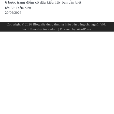
6 bước trang điểm cô dâu kiểu Tây bạn cần biết
bởi Bùi Diễm Kiều
20/06/2026
Copyright © 2026
Blog xây dựng thương hiệu bền vững cho người Việt
|
Swift News by
Ascendoor
| Powered by
WordPress
.