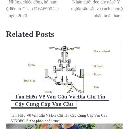
Những chiếc đồng hồ nam
Nhẫn cưới đeo tay nào? Ý
Điều
điện tử Casio DW-6900 lên
nghĩa sâu sắc và cách chọn
hướng
ngôi 2020
nhẫn hoàn hảo
bài
Related Posts
viết
Tìm Hiểu Về Van Cầu Và Địa Chỉ Tin
Cậy Cung Cấp Van Cầu
Tìm Hiểu Về Van Cầu Và Địa Chỉ Tin Cậy Cung Cấp Van Cầu
VINDEC là nhà phân phối trực…