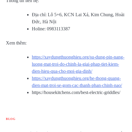
Thông tin liên hệ:
Địa chỉ: Lô 5+6, KCN Lai Xá, Kim Chung, Hoài
Đức, Hà Nội
Holine: 0983113387
Xem thêm:
https://xaydungthuonghieu.org/su-dung-pin-nang-
luong-mat-troi-do-chinh-la-giai-phap-tiet-kiem-
dien-hieu-qua-cho-moi-gia-dinh/
https://xaydungthuonghieu.org/he-thong-quang-
dien-mat-troi-se-gom-cac-thanh-phan-chinh-nao/
https://housekitchens.com/best-electric-griddles/
BLOG