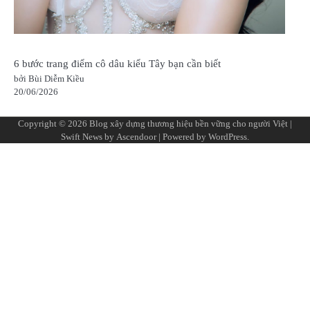
6 bước trang điểm cô dâu kiểu Tây bạn cần biết
bởi Bùi Diễm Kiều
20/06/2026
Copyright © 2026
Blog xây dựng thương hiệu bền vững cho người Việt
|
Swift News by
Ascendoor
| Powered by
WordPress
.