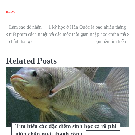
BLOG
Làm sao để nhận
1 kỳ học ở Hàn Quốc là bao nhiêu tháng
Điều
biết phim cách nhiệt
và các mốc thời gian nhập học chính mà
hướng
chính hãng?
bạn nên tìm hiểu
bài
Related Posts
viết
Tìm hiểu các đặc điểm sinh học cá rô phi
giúp chăn nuôi thành công