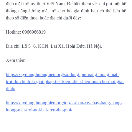
điện mặt trời uy tín ở Việt Nam. Để biết thêm về chi phí một hệ
thống năng lượng mặt trời cho hộ gia đình bạn có thể liên hệ
theo số điện thoại hoặc địa chỉ dưới đây:
Hotline: 0966966819
Địa chỉ: Lô 5+6, KCN, Lai Xá, Hoài Đức, Hà Nội.
Xem thêm:
https://xaydungthuonghieu.org/su-dung-pin-nang-luong-mat-
troi-do-chinh-la-giai-phap-tiet-kiem-dien-hieu-qua-cho-moi-gia-
dinh/
https://xaydungthuonghieu.org/top-2-mau-xe-chay-bang-nang-
luong-mat-troi-noi-bat-tren-the-gioi/