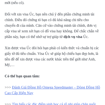
mời (nếu có).
Đối với xin visa Úc, bạn nên chú ý đên phần chứng minh tài
chính. Điều đó chứng tỏ bạn có đủ khả năng chi tiêu cho
chuyến đi của mình. Căn cứ vào chứng minh tài chính, đơn vị
cấp visa sẽ xem xét bạn có đỗ visa hay không. Để chắc chắn về
phần này, bạn có thể nhờ sự trợ giúp từ
dịch vụ visa
Úc.
Xin được visa Úc đòi hỏi bạn phải có kiến thức và chuẩn bị các
giấy tờ đủ tiêu chuẩn. Visa Úc sẽ giúp hộ chiếu bạn đẹp hơn, là
tiền đề để xin được visa các nước khác trên thế giới như Anh,
Mỹ,…
Có thể bạn quan tâm:
>>>
Đánh Giá Đồng Hồ Omega Speedmaster – Dòng Đồng Hồ
Cao Cấp Hiện Nay
>>>
Tìm hiểu các đặc điểm sinh học cá rô phi giúp chăn nuôi