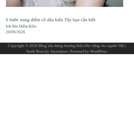
6 bước trang điểm cô dâu kiểu Tây bạn cần biết
bởi Bùi Diễm Kiều
20/06/2026
Copyright © 2026
Blog xây dựng thương hiệu bền vững cho người Việt
|
Swift News by
Ascendoor
| Powered by
WordPress
.