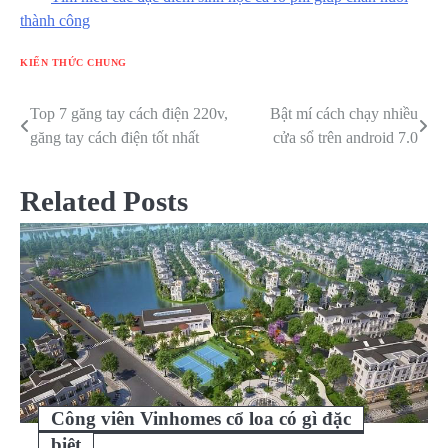
thành công
KIẾN THỨC CHUNG
Top 7 găng tay cách điện 220v,
Bật mí cách chạy nhiều
Điều
găng tay cách điện tốt nhất
cửa sổ trên android 7.0
hướng
bài
Related Posts
viết
Công viên Vinhomes cổ loa có gì đặc
biệt