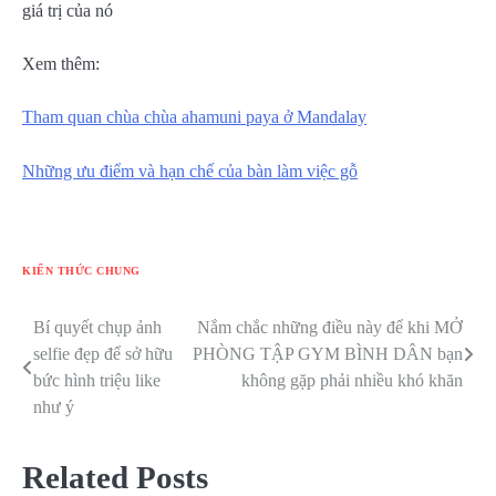
giá trị của nó
Xem thêm:
Tham quan chùa chùa ahamuni paya ở Mandalay
Những ưu điểm và hạn chế của bàn làm việc gỗ
KIẾN THỨC CHUNG
Bí quyết chụp ảnh
Nắm chắc những điều này để khi MỞ
Điều
selfie đẹp để sở hữu
PHÒNG TẬP GYM BÌNH DÂN bạn
hướng
bức hình triệu like
không gặp phải nhiều khó khăn
như ý
bài
viết
Related Posts