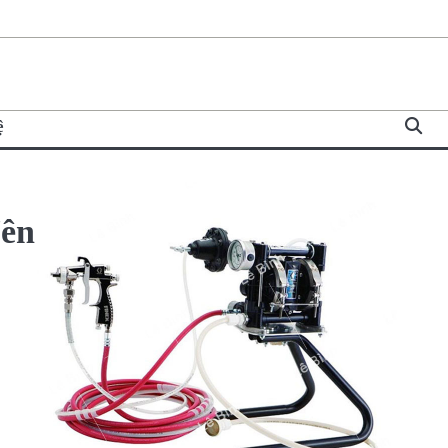
ệ
Nên