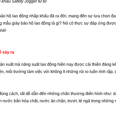
 khẩu Safety Jogger từ Bỉ
bảo hộ lao động nhập khẩu đã ra đời, mang đến sự lựa chọn đa
 mẫu giày bảo hộ lao động là gì? Nó có thực sự đáp ứng đượ
nhé!
ể xảy ra
n xuất mà năng suất lao động hiện nay được cải thiện đáng kể
n, môi trường làm việc với không ít những rủi ro luôn rình rập, 
úng cách, rất dễ dẫn đến những chấn thương điển hình như: 
ễm nước bẩn hóa chất, nước ăn chân, trượt, té ngã trong những 