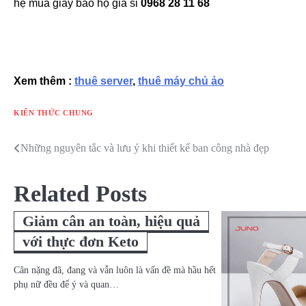
hệ mua giày bảo hộ giá sỉ
0968 28 11 68
Xem thêm :
thuê server
,
thuê máy chủ ảo
KIẾN THỨC CHUNG
Những nguyên tắc và lưu ý khi thiết kế ban công nhà đẹp
Điều
hướng
Related Posts
bài
Giảm cân an toàn, hiệu quả
viết
với thực đơn Keto
Cân nặng đã, đang và vẫn luôn là vấn đề mà hầu hết
phụ nữ đều để ý và quan…