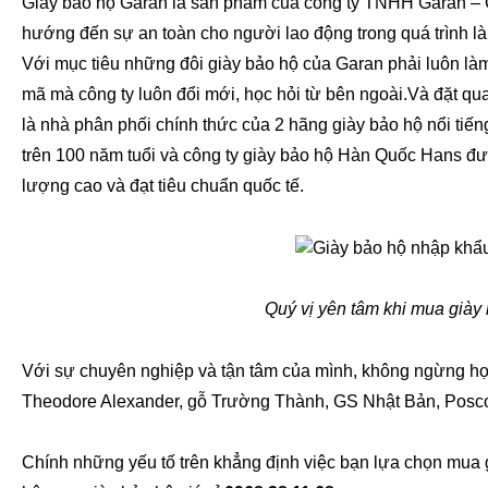
Giày bảo hộ Garan là sản phẩm của công ty TNHH Garan – C
hướng đến sự an toàn cho người lao động trong quá trình l
Với mục tiêu những đôi giày bảo hộ của Garan phải luôn làm
mã mà công ty luôn đổi mới, học hỏi từ bên ngoài.Và đặt q
là nhà phân phối chính thức của 2 hãng giày bảo hộ nổi tiến
trên 100 năm tuổi và công ty giày bảo hộ Hàn Quốc Hans được
lượng cao và đạt tiêu chuẩn quốc tế.
Quý vị yên tâm khi mua già
Với sự chuyên nghiệp và tận tâm của mình, không ngừng họ
Theodore Alexander, gỗ Trường Thành, GS Nhật Bản, Posco
Chính những yếu tố trên khẳng định việc bạn lựa chọn mua 