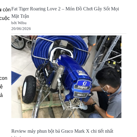
Fat Tiger Roaring Love 2 – Món Đồ Chơi Gây Sốt Mọi
u
còn
Mặt Trận
 cuộc
bởi Wibu
20/06/2026
 con
vệ
uả
Review máy phun bột bả Graco Mark X chi tiết nhất