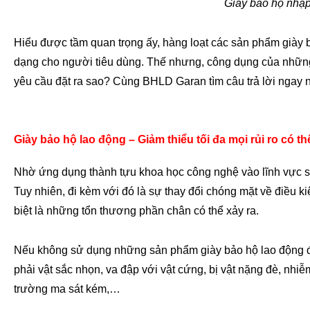
Giày bảo hộ nhập
Hiểu được tầm quan trọng ấy, hàng loạt các sản phẩm giày 
dạng cho người tiêu dùng. Thế nhưng, công dụng của những
yêu cầu đặt ra sao? Cùng BHLD Garan tìm câu trả lời ngay 
Giày bảo hộ lao động – Giảm thiểu tối đa mọi rủi ro có th
Nhờ ứng dụng thành tựu khoa học công nghệ vào lĩnh vực sả
Tuy nhiên, đi kèm với đó là sự thay đổi chóng mặt về điều kiệ
biệt là những tổn thương phần chân có thể xảy ra.
Nếu không sử dụng những sản phẩm giày bảo hộ lao động đ
phải vật sắc nhọn, va đập với vật cứng, bị vật nặng đè, nhi
trường ma sát kém,…