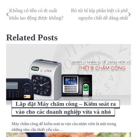
Không có tiền có đi xuất
Bỏ túi bí kíp phân biệt cà phê
Điều
khẩu lao động được không?
nguyên chất dễ dàng nhất
hướng
bài
Related Posts
viết
Lắp đặt Máy chấm công – Kiểm soát ra
vào cho các doanh nghiệp vừa và nhỏ
Máy chấm công để kiểm soát ra vào của nhân viên là một trong
những nhu cầu thiết yếu của…