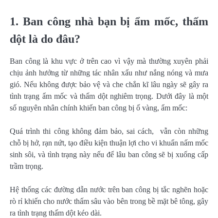
1. Ban công nhà bạn bị ẩm mốc, thấm
dột là do đâu?
Ban công là khu vực ở trên cao vì vậy mà thường xuyên phải
chịu ảnh hưởng từ những tác nhân xấu như nắng nóng và mưa
gió. Nếu không được bảo vệ và che chắn kĩ lâu ngày sẽ gây ra
tình trạng ẩm mốc và thấm dột nghiêm trọng. Dưới đây là một
số nguyên nhân chính khiến ban công bị ố vàng, ẩm mốc:
Quá trình thi công không đảm bảo, sai cách, vẫn còn những
chỗ bị hở, rạn nứt, tạo điều kiện thuận lợi cho vi khuẩn nấm mốc
sinh sôi, và tình trạng này nếu để lâu ban công sẽ bị xuống cấp
trầm trọng.
Hệ thống các đường dẫn nước trên ban công bị tắc nghẽn hoặc
rò rỉ khiến cho nước thấm sâu vào bên trong bề mặt bê tông, gây
ra tình trạng thấm dột kéo dài.