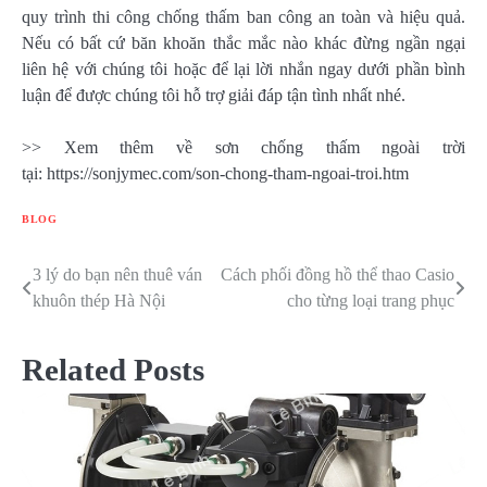
quy trình thi công chống thấm ban công an toàn và hiệu quả.
Nếu có bất cứ băn khoăn thắc mắc nào khác đừng ngần ngại
liên hệ với chúng tôi hoặc để lại lời nhắn ngay dưới phần bình
luận để được chúng tôi hỗ trợ giải đáp tận tình nhất nhé.
>> Xem thêm về sơn chống thấm ngoài trời
tại: https://sonjymec.com/son-chong-tham-ngoai-troi.htm
BLOG
3 lý do bạn nên thuê ván
Cách phối đồng hồ thể thao Casio
Điều
khuôn thép Hà Nội
cho từng loại trang phục
hướng
bài
Related Posts
viết