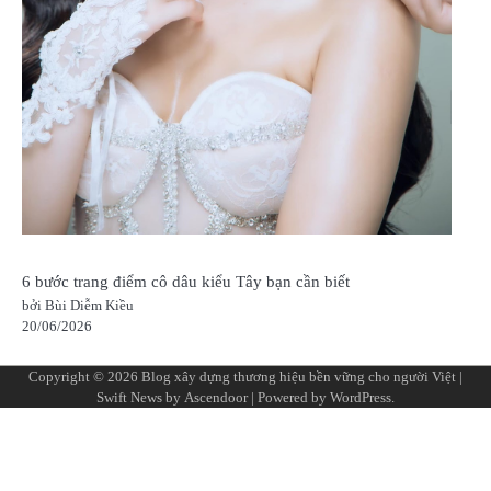
6 bước trang điểm cô dâu kiểu Tây bạn cần biết
bởi Bùi Diễm Kiều
20/06/2026
Copyright © 2026
Blog xây dựng thương hiệu bền vững cho người Việt
|
Swift News by
Ascendoor
| Powered by
WordPress
.