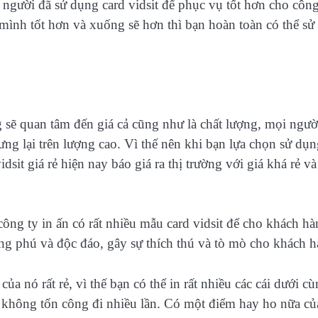
 người đã sử dụng card vidsit để phục vụ tốt hơn cho côn
mình tốt hơn và xuống sẽ hơn thì bạn hoàn toàn có thể sử
g sẽ quan tâm đến giá cả cũng như là chất lượng, mọi ngườ
ng lại trên lượng cao. Vì thế nên khi bạn lựa chọn sử dụ
dsit giá rẻ hiện nay báo giá ra thị trường với giá khá rẻ v
công ty in ấn có rất nhiều mẫu card vidsit để cho khách h
ong phú và độc đáo, gây sự thích thú và tò mò cho khách h
ủa nó rất rẻ, vì thế bạn có thể in rất nhiều các cái dưới c
i không tốn công đi nhiều lần. Có một điểm hay ho nữa củ