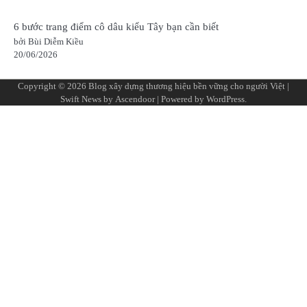
6 bước trang điểm cô dâu kiểu Tây bạn cần biết
bởi Bùi Diễm Kiều
20/06/2026
Copyright © 2026
Blog xây dựng thương hiệu bền vững cho người Việt
|
Swift News by
Ascendoor
| Powered by
WordPress
.