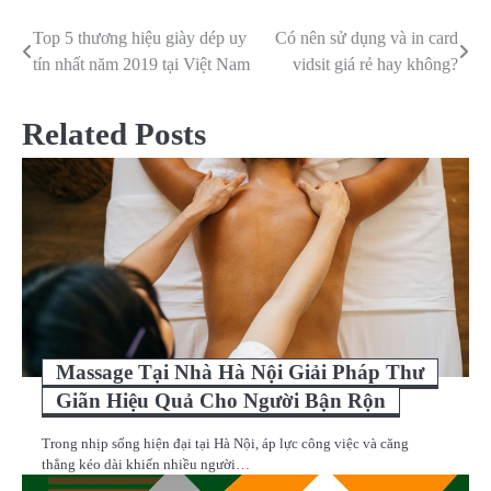
Top 5 thương hiệu giày dép uy
Có nên sử dụng và in card
Điều
tín nhất năm 2019 tại Việt Nam
vidsit giá rẻ hay không?
hướng
bài
Related Posts
viết
Massage Tại Nhà Hà Nội Giải Pháp Thư
Giãn Hiệu Quả Cho Người Bận Rộn
Trong nhịp sống hiện đại tại Hà Nội, áp lực công việc và căng
thẳng kéo dài khiến nhiều người…