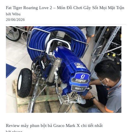
Fat Tiger Roaring Love 2 – Món Đồ Chơi Gây Sốt Mọi Mặt Trận
bởi Wibu
20/06/2026
Review máy phun bột bả Graco Mark X chi tiết nhất
bởi nhung