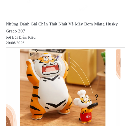
Những Đánh Giá Chân Thật Nhất Về Máy Bơm Màng Husky
Graco 307
bởi Bùi Diễm Kiều
20/06/2026