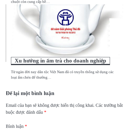
chuột còn cung cấp bề…
Xu hướng in ấm trà cho doanh nghiệp
Từ ngàn đời nay dân tộc Việt Nam đã có truyền thống sử dụng các
loại ấm chén để thưởng…
Để lại một bình luận
Email của bạn sẽ không được hiển thị công khai.
Các trường bắt
buộc được đánh dấu
*
Bình luận
*