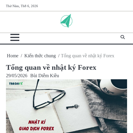
Skip
Thứ Năm, Th8 6, 2026
to
content
Home
Kiến thức chung
Tổng quan về nhật ký Forex
Tổng quan về nhật ký Forex
29/05/2026
Bùi Diễm Kiều