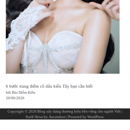
6 bước trang điểm cô dâu kiểu Tây bạn cần biết
bởi Bùi Diễm Kiều
20/06/2026
Copyright © 2026
Blog xây dựng thương hiệu bền vững cho người Việt
|
Swift News by
Ascendoor
| Powered by
WordPress
.