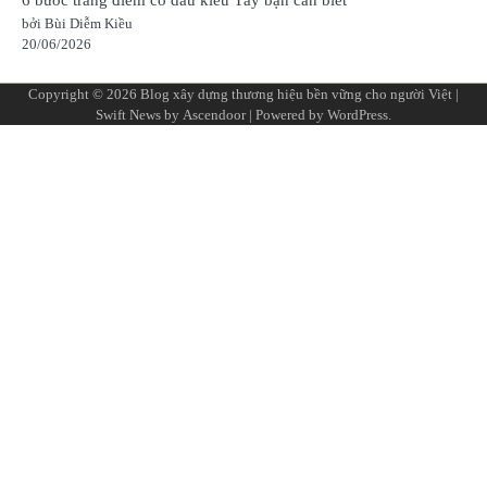
bởi Bùi Diễm Kiều
20/06/2026
Copyright © 2026
Blog xây dựng thương hiệu bền vững cho người Việt
|
Swift News by
Ascendoor
| Powered by
WordPress
.