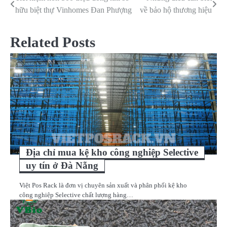
Điều
hữu biệt thự Vinhomes Đan Phượng
về bảo hộ thương hiệu
hướng
bài
Related Posts
viết
Địa chỉ mua kệ kho công nghiệp Selective
uy tín ở Đà Nẵng
Việt Pos Rack là đơn vị chuyên sản xuất và phân phối kệ kho
công nghiệp Selective chất lượng hàng…