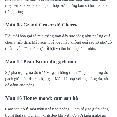
nhẹ nên khá kén da, chỉ phù hợp với những bạn sở hữu làn da
trắng hồng.
Màu 08 Grand Crush: đỏ Cherry
Đôi môi bạn gái sẽ mịn màng tràn đầy sức sống như những quả
cherry hấp dẫn. Màu son tuyệt đẹp này không quá sặc sỡ như đỏ
thuần, vẫn đảm bảo sự nổi bật và thu hút mọi ánh nhìn.
Màu 12 Beau Brun: đỏ gạch non
Sự pha trộn giữa đỏ tươi và gam hồng trầm đã tạo nên tông đỏ
gạch giúp tôn da cho bạn gái. Màu 12 hợp với mọi tông da, rất
dễ đánh cho nàng.
Màu 16 Honey mood: cam san hô
Cam san hô là một màu khá nhẹ nhàng. Gam này sẽ giúp nàng
trông thật sang chảnh, xinh đẹp khi kết hợp với kiểu make up