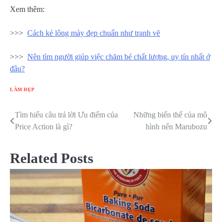
Xem thêm:
>>>
Cách kẻ lông mày đẹp chuẩn như tranh vẽ
>>>
Nên tìm người giúp việc chăm bé chất lượng, uy tín nhất ở
đâu?
LÀM ĐẸP
Tìm hiểu câu trả lời Ưu điểm của
Những biến thể của mô
Điều
Price Action là gì?
hình nến Marubozu
hướng
bài
Related Posts
viết