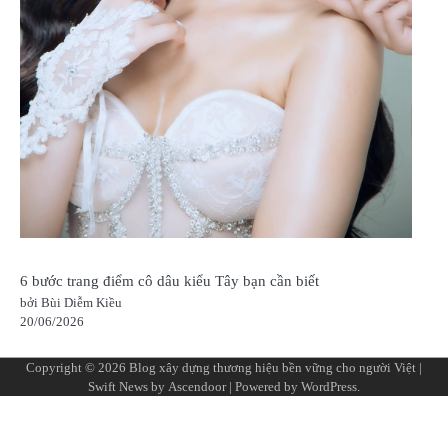
6 bước trang điểm cô dâu kiểu Tây bạn cần biết
bởi Bùi Diễm Kiều
20/06/2026
Copyright © 2026
Blog xây dựng thương hiệu bền vững cho người Việt
|
Swift News by
Ascendoor
| Powered by
WordPress
.