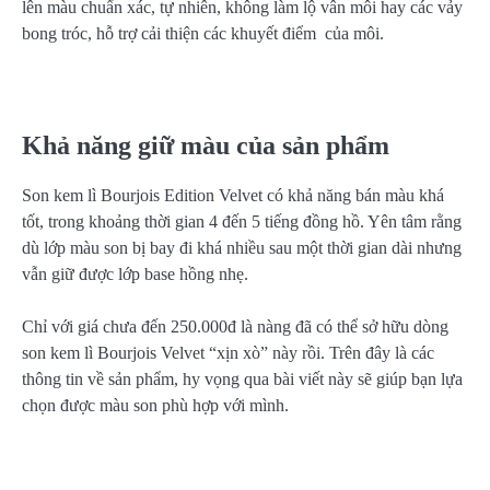
lên màu chuẩn xác, tự nhiên, không làm lộ vân môi hay các vảy
bong tróc, hỗ trợ cải thiện các khuyết điểm của môi.
Khả năng giữ màu của sản phẩm
Son kem lì Bourjois Edition Velvet có khả năng bán màu khá
tốt, trong khoảng thời gian 4 đến 5 tiếng đồng hồ. Yên tâm rằng
dù lớp màu son bị bay đi khá nhiều sau một thời gian dài nhưng
vẫn giữ được lớp base hồng nhẹ.
Chỉ với giá chưa đến 250.000đ là nàng đã có thể sở hữu dòng
son kem lì Bourjois Velvet “xịn xò” này rồi. Trên đây là các
thông tin về sản phẩm, hy vọng qua bài viết này sẽ giúp bạn lựa
chọn được màu son phù hợp với mình.