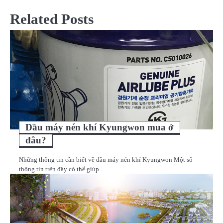
bài
Related Posts
viết
Dầu máy nén khí Kyungwon mua ở
đâu?
Những thông tin cần biết về dầu máy nén khí Kyungwon Một số
thông tin trên đây có thể giúp…