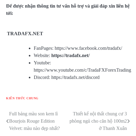
Để được nhận thông tin tư vấn hỗ trợ và giải đáp xin liên hệ
tới:
TRADAFX.NET
FanPages: https://www.facebook.com/tradafx/
Website:
https://tradafx.net/
Youtube:
https://www.youtube.com/c/TradaFXForexTrading
Discord: https://tradafx.net/discord
KIẾN THỨC CHUNG
Full bảng màu son kem lì
Thiết kế nội thất chung cư 3
Điều
Bourjois Rouge Edition
phòng ngủ cho căn hộ 100m2
hướng
Velvet: màu nào đẹp nhất?
ở Thanh Xuân