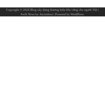
Copyright © 2026
Blog xây dựng thương hiệu bền vững cho người Việt
|
Swift News by
Ascendoor
| Powered by
WordPress
.