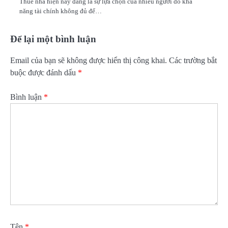
Thuê nhà hiện nay đang là sự lựa chọn của nhiều người do khả
năng tài chính không đủ để…
Để lại một bình luận
Email của bạn sẽ không được hiển thị công khai.
Các trường bắt
buộc được đánh dấu
*
Bình luận
*
Tên
*